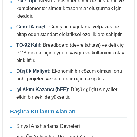
PNP Tipi:
NPN transistörlerle birlikte push-pull ve
komplementer simetrik tasarımlar oluşturmak için
idealdir.
Genel Amaçlı:
Geniş bir uygulama yelpazesine
hitap eden standart elektriksel özelliklere sahiptir.
TO-92 Kılıf:
Breadboard (devre tahtası) ve delik içi
PCB montajı için uygun, yaygın ve kullanımı kolay
bir kılıftır.
Düşük Maliyet:
Ekonomik bir çözüm olması, onu
hobi projeleri ve seri üretim için cazip kılar.
İyi Akım Kazancı (hFE):
Düşük güçlü sinyalleri
etkin bir şekilde yükseltir.
Başlıca Kullanım Alanları
Sinyal Anahtarlama Devreleri
Ses Ön Yükselteç (Pre-amp) Katları