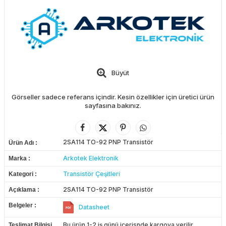
Büyüt
Görseller sadece referans içindir. Kesin özellikler için üretici ürün
sayfasına bakınız.
2SA114 TO-92 PNP Transistör
Ürün Adı
Arkotek Elektronik
Marka
Transistör Çeşitleri
Kategori
2SA114 TO-92 PNP Transistör
Açıklama
Belgeler
Datasheet
Bu ürün 1-2 iş günü içerisnde kargoya verilir.
Teslimat Bilgisi