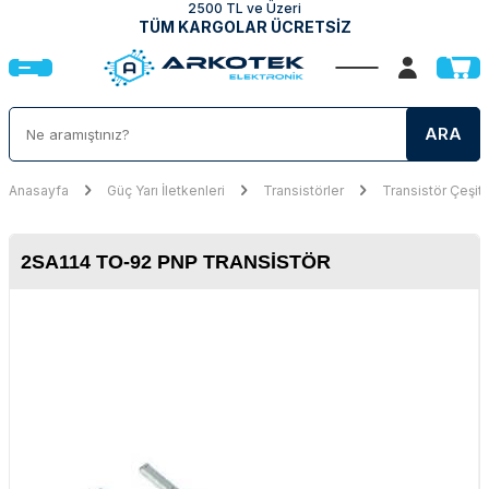
2500 TL ve Üzeri
TÜM KARGOLAR ÜCRETSİZ
ARA
Anasayfa
Güç Yarı İletkenleri
Transistörler
Transistör Çeşitl
2SA114 TO-92 PNP TRANSISTÖR