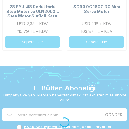
28 BYJ-48 Redüktörlü
SG90 9G 180C RC Mini
Step Motor ve ULN2003A
Servo Motor
Step Motor Sürücü Kartı
USD 2,33 + KDV
USD 2,18 + KDV
110,79
TL
KDV
103,87
TL
KDV
Sepete Ekle
Sepete Ekle
E-Bülten Aboneliği
Kampanya ve yeniliklerden haberdar olmak için e-bültenimize abone
olun!
GÖNDER
KVKK Sözleşmesi'ni
, Okudum, Kabul Ediyorum.