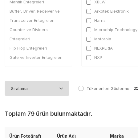
Mantık Entegreleri
XBLW
Buffer, Driver, Receiver ve
Arkotek Elektronik
Transceiver Entegreleri
Harris
Counter ve Dividers
Microchip Technology
Entegreleri
Motorola
Flip Flop Entegreleri
NEXPERIA
Gate ve Inverter Entegreleri
NXP
Latch Entegreleri
ON Semi
Multivibratör Entegreleri
Philips
Shift Register Entegreleri
STMicroelectronics
Tükenenleri Gösterme
Signal Switches, Multiplexer,
Texas Instruments
Decoder ve Encoder
Toshiba Semiconducto
Toplam 79 ürün bulunmaktadır.
Entegreleri
Translators, Level Shifter
Entegreleri
Ürün Fotoğrafı
Ürün Adı
Marka