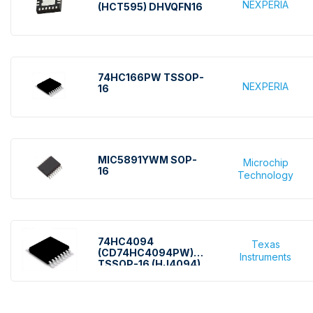
NEXPERIA
(HCT595) DHVQFN16
74HC166PW TSSOP-
NEXPERIA
16
MIC5891YWM SOP-
Microchip
16
Technology
74HC4094
Texas
(CD74HC4094PW)
Instruments
TSSOP-16 (HJ4094)