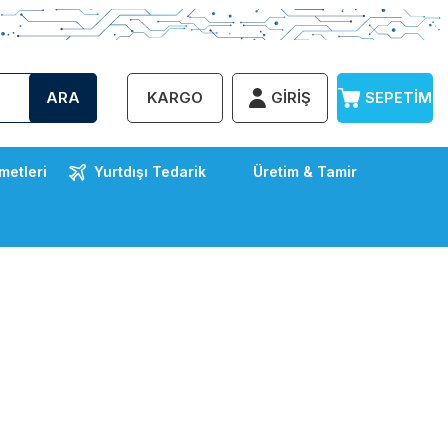
ARA
KARGO
GIRIŞ
SEPETIM
metleri
Yurtdışı Tedarik
Üretim & Tamir