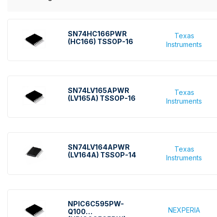
Çeşitli Mantık Entegreleri
SN74HC166PWR
Texas
(HC166) TSSOP-16
Instruments
SN74LV165APWR
Texas
(LV165A) TSSOP-16
Instruments
SN74LV164APWR
Texas
(LV164A) TSSOP-14
Instruments
NPIC6C595PW-
NEXPERIA
Q100