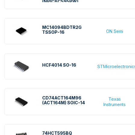
(NPIC6C595PW)
TSSOP-16
MC14094BDTR2G
ON Semi
TSSOP-16
HCF4014 SO-16
STMicroelectronic
CD74ACT164M96
Texas
(ACT164M) SOIC-14
Instruments
74HCT595BQ