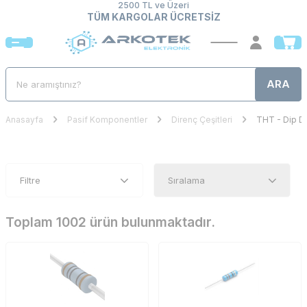
2500 TL ve Üzeri
TÜM KARGOLAR ÜCRETSİZ
ARA
Anasayfa
Pasif Komponentler
Direnç Çeşitleri
THT - Dip Di
Filtre
Toplam 1002 ürün bulunmaktadır.