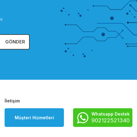
n!
GÖNDER
İletişim
Whatsapp Destek
Müşteri Hizmetleri
902122521340