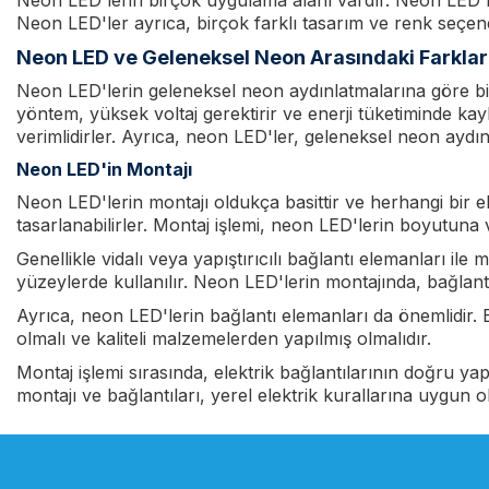
Neon LED'lerin birçok uygulama alanı vardır. Neon LED'ler
Neon LED'ler ayrıca, birçok farklı tasarım ve renk seçene
Neon LED ve Geleneksel Neon Arasındaki Farklar
Neon LED'lerin geleneksel neon aydınlatmalarına göre birk
yöntem, yüksek voltaj gerektirir ve enerji tüketiminde ka
verimlidirler. Ayrıca, neon LED'ler, geleneksel neon ayd
Neon LED'in Montajı
Neon LED'lerin montajı oldukça basittir ve herhangi bir ele
tasarlanabilirler. Montaj işlemi, neon LED'lerin boyutuna 
Genellikle vidalı veya yapıştırıcılı bağlantı elemanları ile
yüzeylerde kullanılır. Neon LED'lerin montajında, bağlan
Ayrıca, neon LED'lerin bağlantı elemanları da önemlidir. B
olmalı ve kaliteli malzemelerden yapılmış olmalıdır.
Montaj işlemi sırasında, elektrik bağlantılarının doğru y
montajı ve bağlantıları, yerel elektrik kurallarına uygun o