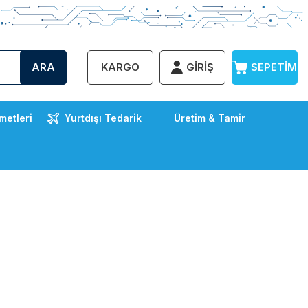
ARA
KARGO
GIRIŞ
SEPETIM
metleri
Yurtdışı Tedarik
Üretim & Tamir