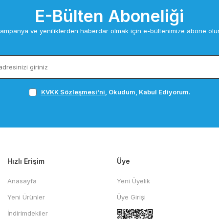
E-Bülten Aboneliği
ampanya ve yeniliklerden haberdar olmak için e-bültenimize abone olu
KVKK Sözleşmesi'ni
, Okudum, Kabul Ediyorum.
Hızlı Erişim
Üye
Anasayfa
Yeni Üyelik
Yeni Ürünler
Üye Girişi
İndirimdekiler