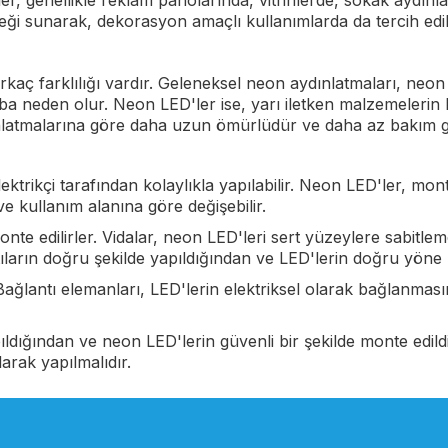
, genellikle reklam panolarında, vitrinlerde, sokak aydınla
ği sunarak, dekorasyon amaçlı kullanımlarda da tercih edileb
aç farklılığı vardır. Geleneksel neon aydınlatmaları, neon 
yba neden olur. Neon LED'ler ise, yarı iletken malzemelerin 
ınlatmalarına göre daha uzun ömürlüdür ve daha az bakım ger
ktrikçi tarafından kolaylıkla yapılabilir. Neon LED'ler, mont
ve kullanım alanına göre değişebilir.
 monte edilirler. Vidalar, neon LED'leri sert yüzeylere sabitle
tıların doğru şekilde yapıldığından ve LED'lerin doğru yöne
ağlantı elemanları, LED'lerin elektriksel olarak bağlanmasını
apıldığından ve neon LED'lerin güvenli bir şekilde monte edi
larak yapılmalıdır.