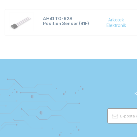
AH41 TO-92S
Arkotek
Position Sensor (41F)
Elektronik
K