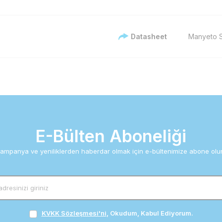
Datasheet
Manyeto S
E-Bülten Aboneliği
ampanya ve yeniliklerden haberdar olmak için e-bültenimize abone olu
KVKK Sözleşmesi'ni
, Okudum, Kabul Ediyorum.