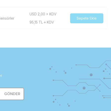
USD 2,00 + KDV
ensörler
Sepete Ekle
95,15
TL
KDV
n!
GÖNDER