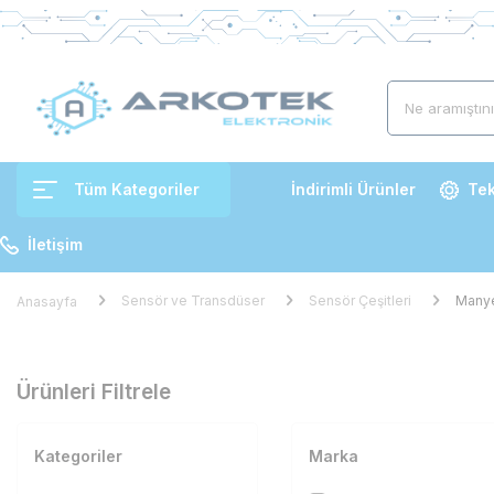
Tüm Kategoriler
İndirimli Ürünler
Tek
İletişim
Sensör ve Transdüser
Sensör Çeşitleri
Manye
Anasayfa
Ürünleri Filtrele
Kategoriler
Marka