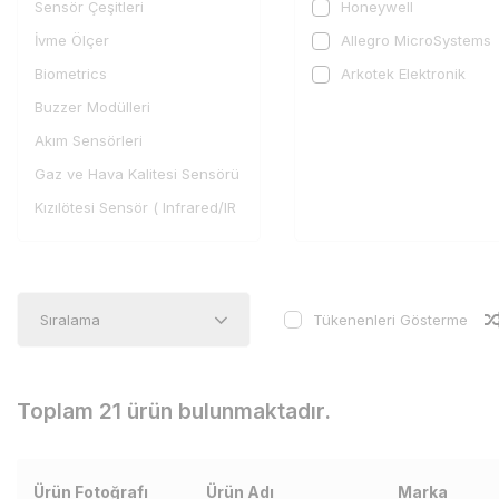
Sensör Çeşitleri
Honeywell
İvme Ölçer
Allegro MicroSystems
Biometrics
Arkotek Elektronik
Buzzer Modülleri
Akım Sensörleri
Gaz ve Hava Kalitesi Sensörü
Kızılötesi Sensör ( Infrared/IR
)
Işık | Renk Sensörleri
Manyeto Sensörler
Tükenenleri Gösterme
Sıcaklık - Nem Sensörü
Ağırlık Basınç Sensörleri
Toplam 21 ürün bulunmaktadır.
Diğer Sensör Çeşitleri
Ürün Fotoğrafı
Ürün Adı
Marka