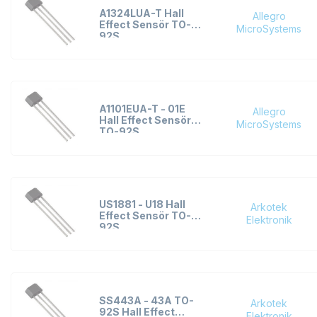
A1324LUA-T Hall
Allegro
Effect Sensör TO-
MicroSystems
92S
A1101EUA-T - 01E
Allegro
Hall Effect Sensör
MicroSystems
TO-92S
US1881 - U18 Hall
Arkotek
Effect Sensör TO-
Elektronik
92S
SS443A - 43A TO-
Arkotek
92S Hall Effect
Elektronik