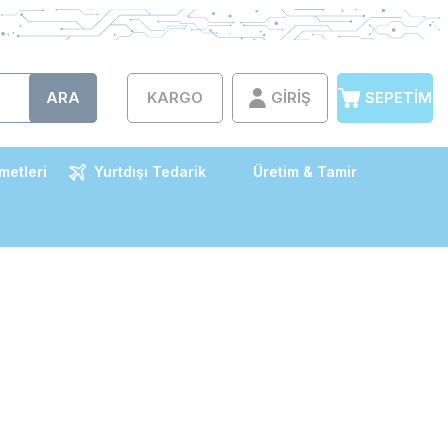
ARA
KARGO
GIRIŞ
SEPETIM
metleri
Yurtdışı Tedarik
Üretim & Tamir