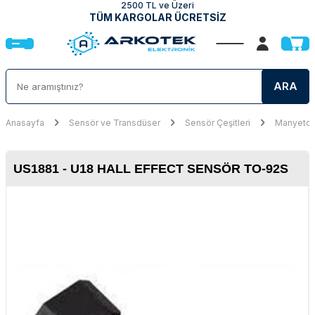
2500 TL ve Üzeri
TÜM KARGOLAR ÜCRETSİZ
ARA
Anasayfa
Sensör ve Transdüser
Sensör Çeşitleri
Manyeto 
US1881 - U18 HALL EFFECT SENSÖR TO-92S