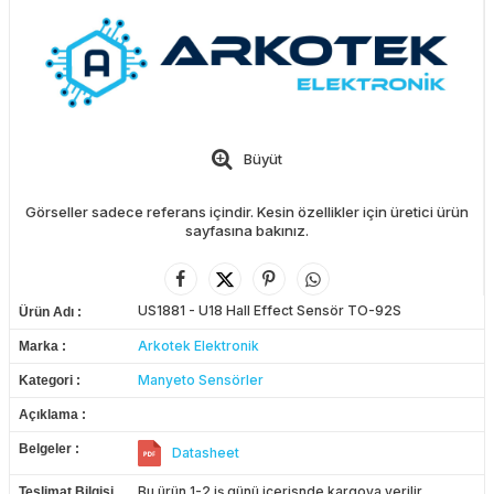
Büyüt
Görseller sadece referans içindir. Kesin özellikler için üretici ürün
sayfasına bakınız.
US1881 - U18 Hall Effect Sensör TO-92S
Ürün Adı
Arkotek Elektronik
Marka
Manyeto Sensörler
Kategori
Açıklama
Belgeler
Datasheet
Bu ürün 1-2 iş günü içerisnde kargoya verilir.
Teslimat Bilgisi