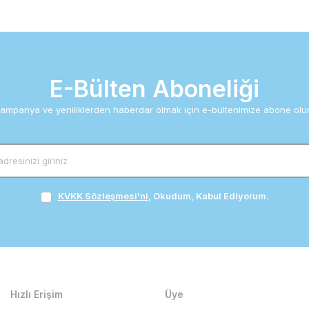
E-Bülten Aboneliği
ampanya ve yeniliklerden haberdar olmak için e-bültenimize abone olu
KVKK Sözleşmesi'ni
, Okudum, Kabul Ediyorum.
Hızlı Erişim
Üye