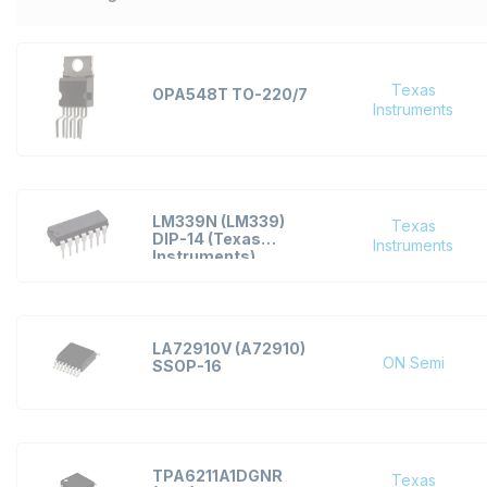
Aplus
Arkotek Elektronik
Avago / Broadcom
Texas
OPA548T TO-220/7
Limited
Instruments
Diodes Incorporated
Exar
Fairchild
LM339N (LM339)
Texas
FUJI ELECTRIC
DIP-14 (Texas
Instruments
Instruments)
Hitachi
Infineon Technologies
International Rectifier
LA72910V (A72910)
ON Semi
SSOP-16
Intersil
Lattice
Linear Technology
Maxim
TPA6211A1DGNR
Texas