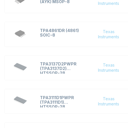
(AYK) MSOP-8
Microchip Technology
Instruments
Mitsubishi Electric
MPS Monolithic Power
Systems Inc.
TPA4861DR (4861)
Texas
SOIC-8
Instruments
Motorola
NEC
NSC
NXP
TPA3137D2PWPR
Texas
(TPA3137D2)
Instruments
ON Semi
HTSSOP-28
Panasonic
Philips
Renesas
TPA3111D1PWPR
Texas
(TPA3111D1)
Instruments
Sanken
HTSSOP-28
Sanyo
Siemens