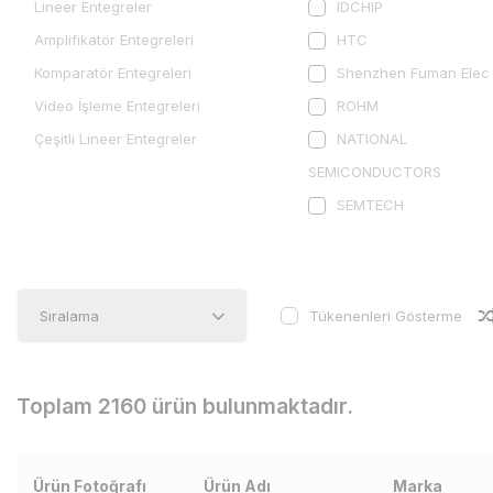
Lineer Entegreler
IDCHIP
Amplifikatör Entegreleri
HTC
Komparatör Entegreleri
Shenzhen Fuman Elec
Video İşleme Entegreleri
ROHM
Çeşitli Lineer Entegreler
NATIONAL
SEMICONDUCTORS
SEMTECH
Shenzhen Nsiway Tec
HGSEMI
E-youda
Tükenenleri Gösterme
NUVOTON
XBLW
Toplam 2160 ürün bulunmaktadır.
UTC
Allegro MicroSystems
Analog Devices
Ürün Fotoğrafı
Ürün Adı
Marka