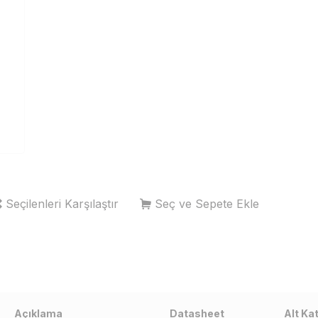
h
Seçilenleri Karşılaştır
Seç ve Sepete Ekle
Açıklama
Datasheet
Alt Ka