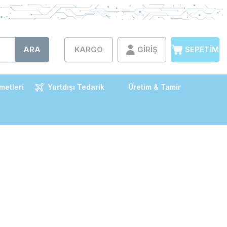
ARA
KARGO
GIRIŞ
SEPETIM
metleri
Yurtdışı Tedarik
Üretim & Tamir