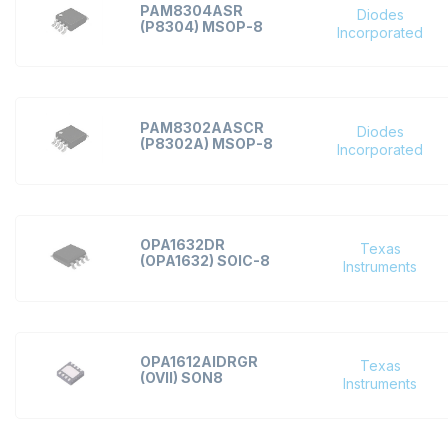
PAM8304ASR
STMicroelectronics
Diodes
(P8304) MSOP-8
Incorporated
Texas Instruments
TFK
Toshiba Semiconducto
PAM8302AASCR
Diodes
UTC(Unisonic Tech)
(P8302A) MSOP-8
Incorporated
Vishay Intertech
OPA1632DR
Texas
(OPA1632) SOIC-8
Instruments
OPA1612AIDRGR
Texas
(OVII) SON8
Instruments