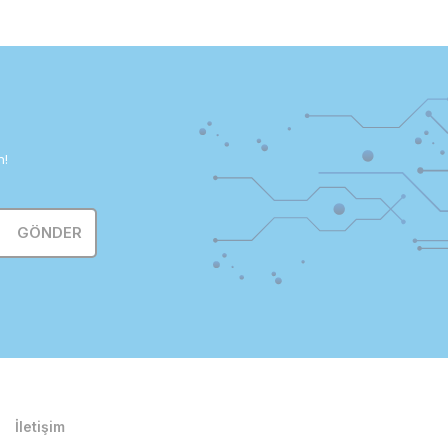
n!
GÖNDER
İletişim