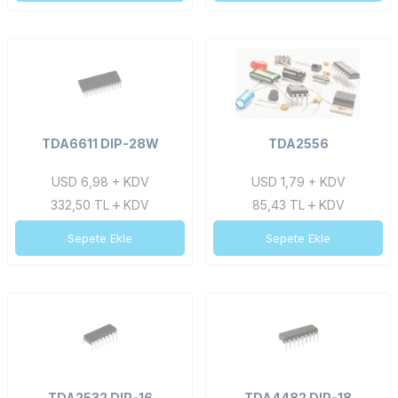
TDA6611 DIP-28W
TDA2556
USD 6,98 + KDV
USD 1,79 + KDV
332,50
TL
KDV
85,43
TL
KDV
Sepete Ekle
Sepete Ekle
TDA2532 DIP-16
TDA4482 DIP-18