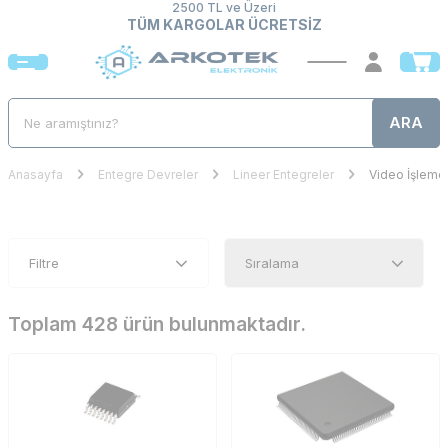
2500 TL ve Üzeri
TÜM KARGOLAR ÜCRETSİZ
ARA
Anasayfa
Entegre Devreler
Lineer Entegreler
Video İşleme 
Filtre
Toplam 428 ürün bulunmaktadır.