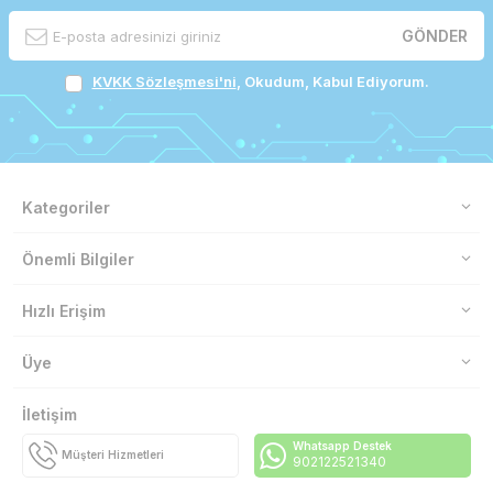
GÖNDER
KVKK Sözleşmesi'ni
, Okudum, Kabul Ediyorum.
Kategoriler
Önemli Bilgiler
Hızlı Erişim
Üye
İletişim
Whatsapp Destek
Müşteri Hizmetleri
902122521340