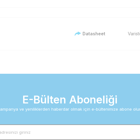
Datasheet
Varist
E-Bülten Aboneliği
ampanya ve yeniliklerden haberdar olmak için e-bültenimize abone olu