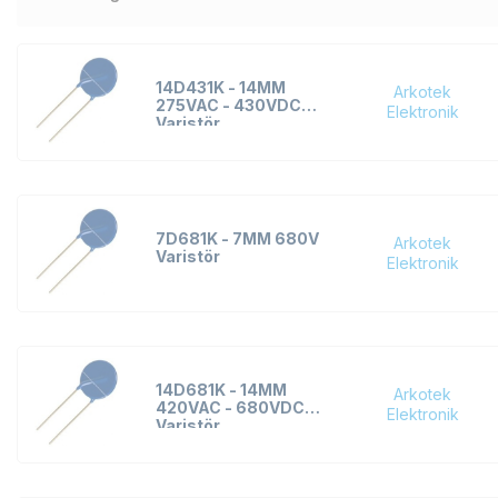
14D431K - 14MM
Arkotek
275VAC - 430VDC
Elektronik
Varistör
7D681K - 7MM 680V
Arkotek
Varistör
Elektronik
14D681K - 14MM
Arkotek
420VAC - 680VDC
Elektronik
Varistör