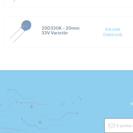
20D330K - 20mm
Arkotek
33V Varistör
Elektronik
K