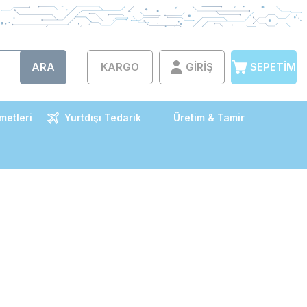
ARA
KARGO
GIRIŞ
SEPETIM
metleri
Yurtdışı Tedarik
Üretim & Tamir