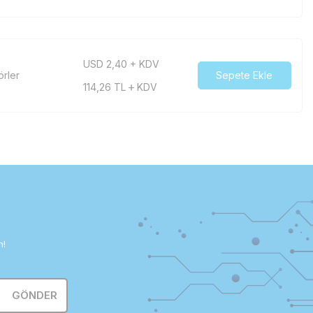
USD 2,40 + KDV
örler
Sepete Ekle
114,26
TL
KDV
n!
GÖNDER