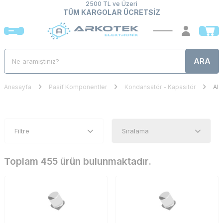
2500 TL ve Üzeri
TÜM KARGOLAR ÜCRETSİZ
ARA
Anasayfa
Pasif Komponentler
Kondansatör - Kapasitör
Alü
Filtre
Toplam 455 ürün bulunmaktadır.