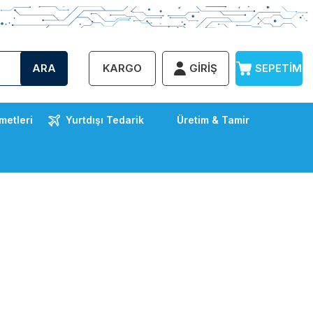
ARA
KARGO
GIRIŞ
SEPETIM
metleri
Yurtdışı Tedarik
Üretim & Tamir