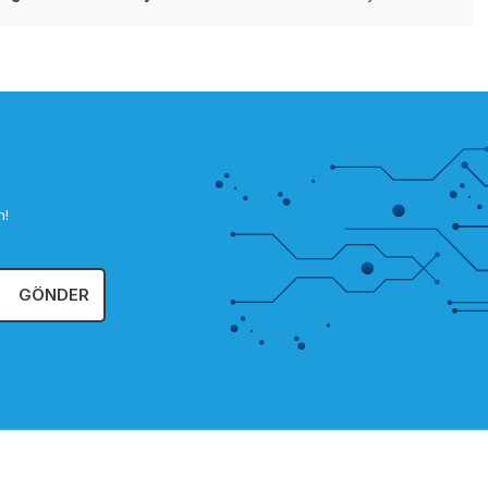
n!
GÖNDER