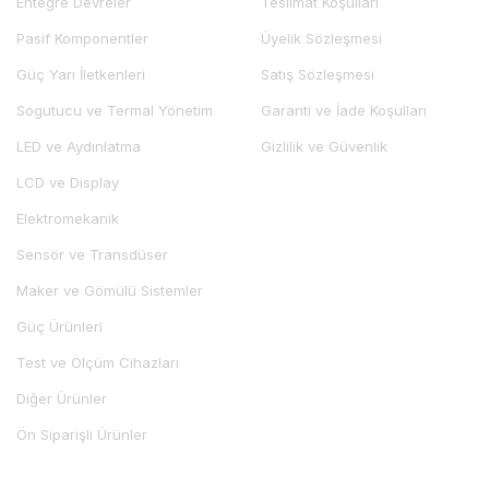
Entegre Devreler
Teslimat Koşulları
Pasif Komponentler
Üyelik Sözleşmesi
Güç Yarı İletkenleri
Satış Sözleşmesi
Sogutucu ve Termal Yönetim
Garanti ve İade Koşulları
LED ve Aydınlatma
Gizlilik ve Güvenlik
LCD ve Display
Elektromekanik
Sensör ve Transdüser
Maker ve Gömülü Sistemler
Güç Ürünleri
Test ve Ölçüm Cihazları
Diğer Ürünler
Ön Siparişli Ürünler