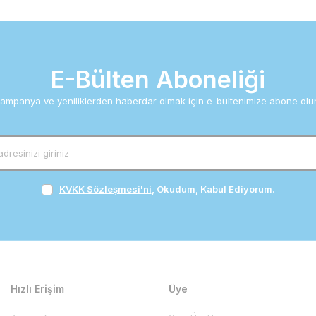
E-Bülten Aboneliği
ampanya ve yeniliklerden haberdar olmak için e-bültenimize abone olu
KVKK Sözleşmesi'ni
, Okudum, Kabul Ediyorum.
Hızlı Erişim
Üye