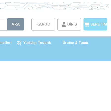
ARA
KARGO
GIRIŞ
SEPETIM
metleri
Yurtdışı Tedarik
Üretim & Tamir