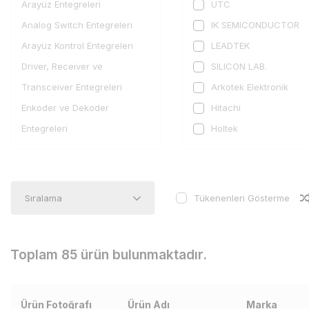
Arayüz Entegreleri
UTC
Analog Switch Entegreleri
IK SEMICONDUCTOR
Arayüz Kontrol Entegreleri
LEADTEK
Driver, Receiver ve
SILICON LAB.
Transceiver Entegreleri
Arkotek Elektronik
Enkoder ve Dekoder
Hitachi
Entegreleri
Holtek
Filtre Entegreleri
Infineon Technologies
IO Expander Entegreleri
IXYS
Kodek Entegreleri
Motorola
Tükenenleri Gösterme
UART Entegreleri
NSC
Telekom Entegreleri
Philips
Toplam 85 ürün bulunmaktadır.
Sensör ve Transdüser
Sanken
Entegreleri
TFK
Ses Kayıt Entegreleri
Toshiba Semiconducto
Ürün Fotoğrafı
Ürün Adı
Marka