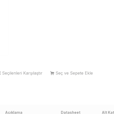
Seçilenleri Karşılaştır
Seç ve Sepete Ekle
r
Açıklama
Datasheet
Alt Ka