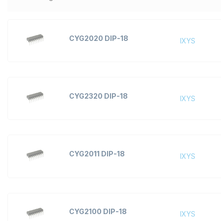
Signal Buffer, Repeater ve
Splitter Entegreleri
Çeşitli Arayüz Entegreleri
CYG2020 DIP-18
IXYS
CYG2320 DIP-18
IXYS
CYG2011 DIP-18
IXYS
CYG2100 DIP-18
IXYS