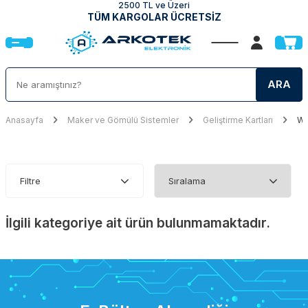
2500 TL ve Üzeri
TÜM KARGOLAR ÜCRETSİZ
ARA
Anasayfa
Maker ve Gömülü Sistemler
Geliştirme Kartları
We
Filtre
İlgili kategoriye ait ürün bulunmamaktadır.