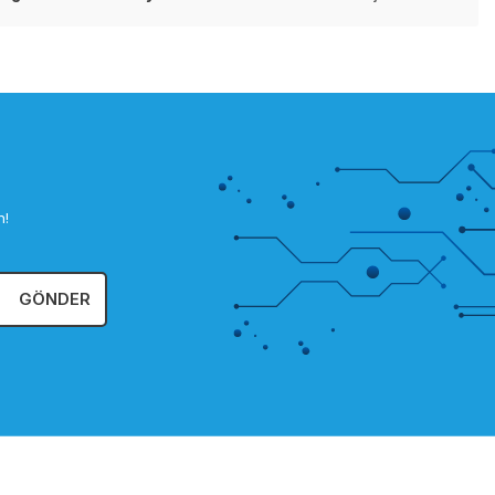
n!
GÖNDER