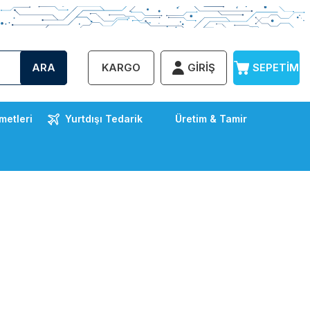
ARA
KARGO
GIRIŞ
SEPETIM
metleri
Yurtdışı Tedarik
Üretim & Tamir