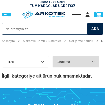
2500 TL ve Üzeri
TÜM KARGOLAR ÜCRETSİZ
ARA
Anasayfa
Maker ve Gömülü Sistemler
Geliştirme Kartları
DF
Filtre
İlgili kategoriye ait ürün bulunmamaktadır.