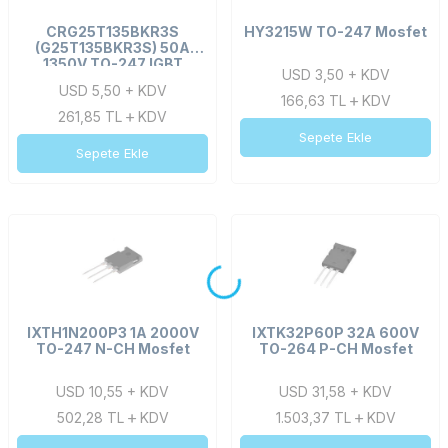
CRG25T135BKR3S
HY3215W TO-247 Mosfet
(G25T135BKR3S) 50A
1350V TO-247 IGBT
USD 3,50 + KDV
USD 5,50 + KDV
166,63
TL
KDV
261,85
TL
KDV
Sepete Ekle
Sepete Ekle
IXTH1N200P3 1A 2000V
IXTK32P60P 32A 600V
TO-247 N-CH Mosfet
TO-264 P-CH Mosfet
USD 10,55 + KDV
USD 31,58 + KDV
502,28
TL
KDV
1.503,37
TL
KDV