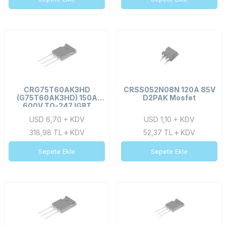
CRG75T60AK3HD
CRSS052N08N 120A 85V
(G75T60AK3HD) 150A
D2PAK Mosfet
600V TO-247 IGBT
USD 6,70 + KDV
USD 1,10 + KDV
318,98
TL
KDV
52,37
TL
KDV
Sepete Ekle
Sepete Ekle