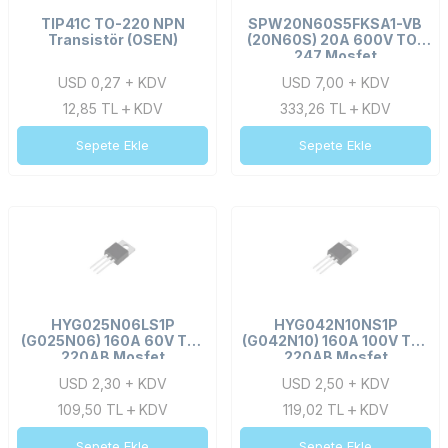
TIP41C TO-220 NPN
SPW20N60S5FKSA1-VB
Transistör (OSEN)
(20N60S) 20A 600V TO-
247 Mosfet
USD 0,27 + KDV
USD 7,00 + KDV
12,85
TL
KDV
333,26
TL
KDV
Sepete Ekle
Sepete Ekle
HYG025N06LS1P
HYG042N10NS1P
(G025N06) 160A 60V TO-
(G042N10) 160A 100V TO-
220AB Mosfet
220AB Mosfet
USD 2,30 + KDV
USD 2,50 + KDV
109,50
TL
KDV
119,02
TL
KDV
Sepete Ekle
Sepete Ekle