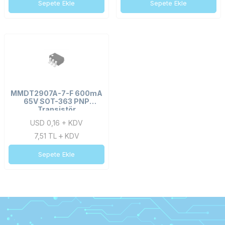
Sepete Ekle
Sepete Ekle
MMDT2907A-7-F 600mA
65V SOT-363 PNP
Transistör
USD 0,16 + KDV
7,51
TL
KDV
Sepete Ekle