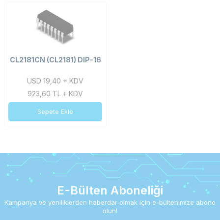
CL2181CN (CL2181) DIP-16
USD 19,40 + KDV
923,60
TL
KDV
Sepete Ekle
E-Bülten Aboneliği
Kampanya ve yeniliklerden haberdar olmak için e-bültenimize abone
olun!