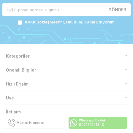
GÖNDER
KVKK Sözleşmesi'ni
, Okudum, Kabul Ediyorum.
Kategoriler
Önemli Bilgiler
Hızlı Erişim
Üye
İletişim
Whatsapp Destek
Müşteri Hizmetleri
902122521340