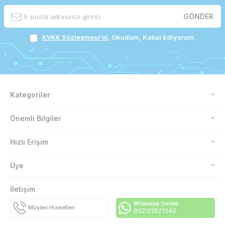
GÖNDER
KVKK Sözleşmesi'ni
, Okudum, Kabul Ediyorum.
Kategoriler
Önemli Bilgiler
Hızlı Erişim
Üye
İletişim
Whatsapp Destek
Müşteri Hizmetleri
902122521340