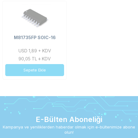
M81735FP SOIC-16
USD 1,89 + KDV
90,05
TL
KDV
Sepete Ekle
E-Bülten Aboneliği
Kampanya ve yeniliklerden haberdar olmak için e-bültenimize abone
olun!