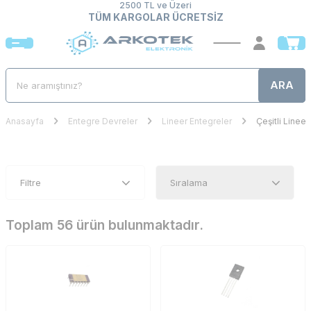
2500 TL ve Üzeri
TÜM KARGOLAR ÜCRETSİZ
ARA
Anasayfa
Entegre Devreler
Lineer Entegreler
Çeşitli Lineer
Filtre
Toplam 56 ürün bulunmaktadır.