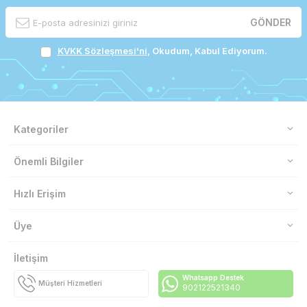
GÖNDER
KVKK Sözleşmesi'ni
, Okudum, Kabul Ediyorum.
Kategoriler
Önemli Bilgiler
Hızlı Erişim
Üye
İletişim
Whatsapp Destek
Müşteri Hizmetleri
902122521340