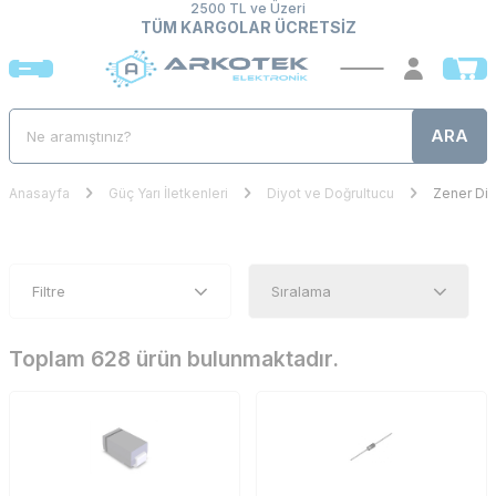
2500 TL ve Üzeri
TÜM KARGOLAR ÜCRETSİZ
ARA
Anasayfa
Güç Yarı İletkenleri
Diyot ve Doğrultucu
Zener Diy
Filtre
Toplam 628 ürün bulunmaktadır.