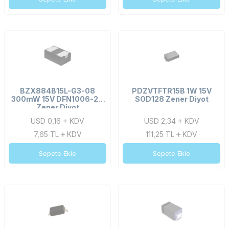
BZX884B15L-G3-08
PDZVTFTR15B 1W 15V
300mW 15V DFN1006-2A
SOD128 Zener Diyot
Zener Diyot
USD 0,16 + KDV
USD 2,34 + KDV
7,65
TL
KDV
111,25
TL
KDV
Sepete Ekle
Sepete Ekle