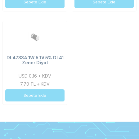
Sepete Ekle
Sepete Ekle
DL4733A 1W 5.1V 5% DL41
Zener Diyot
USD 0,16 + KDV
7,70
TL
KDV
Sepete Ekle