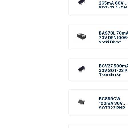
265mA 60V
SOT-23 N-CH
Mosfet
BAS70L 70m
70V DFN1006
Şotki Diyot
BCV27 500m
30V SOT-23 
Transistör
BC859CW
100mA 30V
SOT323 PNP
Transistör