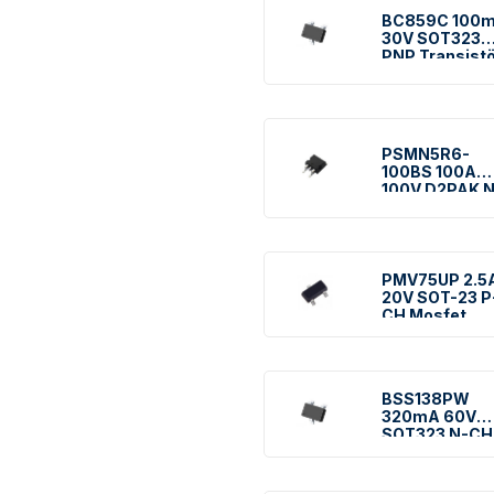
BC859C 100
30V SOT323
PNP Transistö
PSMN5R6-
100BS 100A
100V D2PAK N
CH Mosfet
PMV75UP 2.5
20V SOT-23 P
CH Mosfet
BSS138PW
320mA 60V
SOT323 N-CH
Mosfet