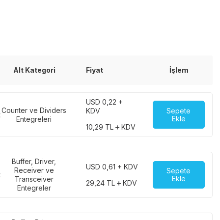
Alt Kategori
Fiyat
İşlem
USD 0,22 +
Counter ve Dividers
Sepete
KDV
t
Ekle
Entegreleri
10,29
TL
KDV
Buffer, Driver,
USD 0,61 + KDV
Receiver ve
Sepete
t
Ekle
Transceiver
29,24
TL
KDV
Entegreler