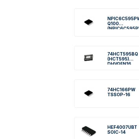
NPIC6C595P
Q100
(NPIC6C595P
TSSOP-16
74HCT595BQ
(HCT595)
DHVQFN16
74HC166PW
TSSOP-16
HEF4007UBT
SOIC-14