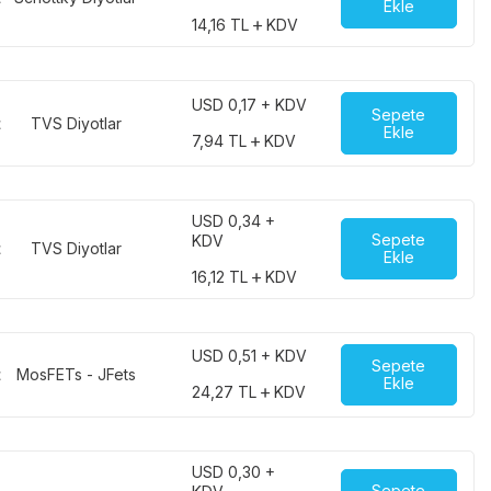
Ekle
14,16
TL
KDV
USD 0,17 + KDV
Sepete
t
TVS Diyotlar
Ekle
7,94
TL
KDV
USD 0,34 +
Sepete
KDV
t
TVS Diyotlar
Ekle
16,12
TL
KDV
USD 0,51 + KDV
Sepete
t
MosFETs - JFets
Ekle
24,27
TL
KDV
USD 0,30 +
Sepete