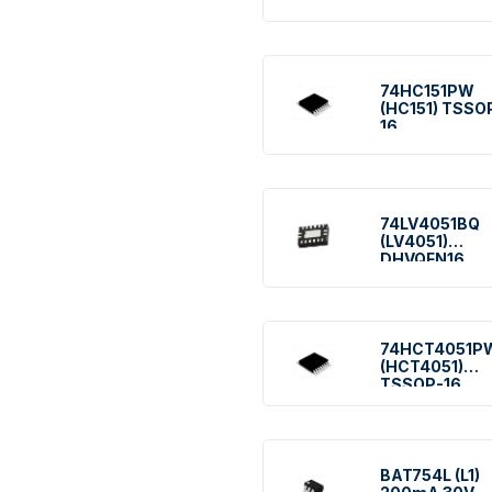
74HC151PW
(HC151) TSSO
16
74LV4051BQ
(LV4051)
DHVQFN16
74HCT4051P
(HCT4051)
TSSOP-16
BAT754L (L1)