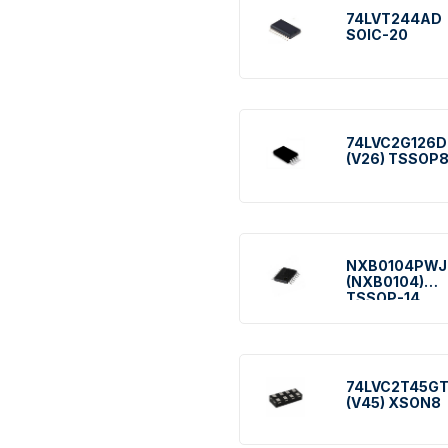
74LVT244AD
SOIC-20
74LVC2G126D
(V26) TSSOP
NXB0104PWJ
(NXB0104)
TSSOP-14
74LVC2T45G
(V45) XSON8