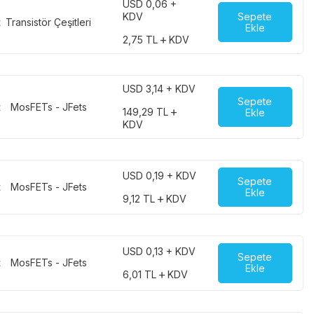
USD 0,06 +
Sepete
KDV
t
Transistör Çeşitleri
Ekle
2,75
TL
KDV
USD 3,14 + KDV
Sepete
t
MosFETs - JFets
149,29
TL
Ekle
KDV
USD 0,19 + KDV
Sepete
t
MosFETs - JFets
Ekle
9,12
TL
KDV
USD 0,13 + KDV
Sepete
t
MosFETs - JFets
Ekle
6,01
TL
KDV