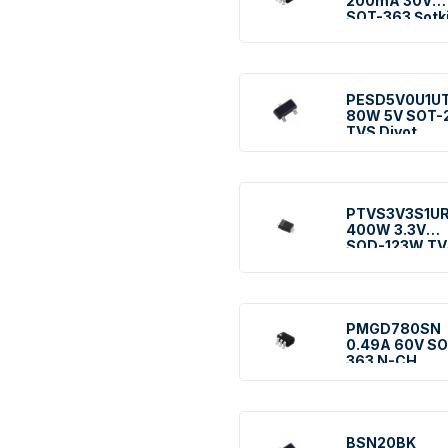
200mA 30V
SOT-363 Şotk
Diyot
PESD5V0U1U
80W 5V SOT-
TVS Diyot
PTVS3V3S1U
400W 3.3V
SOD-123W TV
Diyot
PMGD780SN
0.49A 60V SO
363 N-CH
Mosfet
BSN20BK