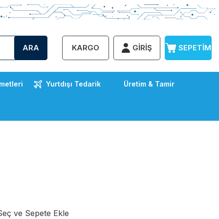
ARA
KARGO
GIRIŞ
SEPETIM
metleri
Yurtdışı Tedarik
Üretim & Tamir
eç ve Sepete Ekle