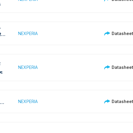
i
T
NEXPERIA
Datashee
23
R
NEXPERIA
Datashee
S
NEXPERIA
Datashee
T-