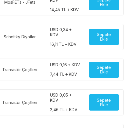
KDV
t
MosFETs - JFets
Ekle
14,45
TL
KDV
USD 0,34 +
Sepete
KDV
t
Schottky Diyotlar
Ekle
16,11
TL
KDV
USD 0,16 + KDV
Sepete
t
Transistör Çeşitleri
Ekle
7,44
TL
KDV
USD 0,05 +
Sepete
KDV
t
Transistör Çeşitleri
Ekle
2,46
TL
KDV