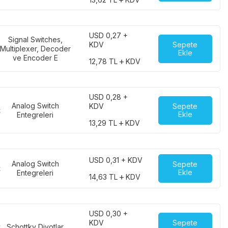
USD 0,27 +
Signal Switches,
Sepete
KDV
t
Multiplexer, Decoder
Ekle
ve Encoder E
12,78
TL
KDV
USD 0,28 +
Analog Switch
Sepete
KDV
t
Ekle
Entegreleri
13,29
TL
KDV
USD 0,31 + KDV
Analog Switch
Sepete
t
Ekle
Entegreleri
14,63
TL
KDV
USD 0,30 +
Sepete
KDV
t
Schottky Diyotlar