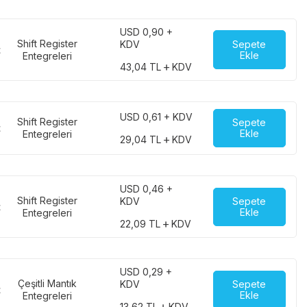
USD 0,90 +
Shift Register
Sepete
KDV
t
Ekle
Entegreleri
43,04
TL
KDV
USD 0,61 + KDV
Shift Register
Sepete
t
Ekle
Entegreleri
29,04
TL
KDV
USD 0,46 +
Shift Register
Sepete
KDV
t
Ekle
Entegreleri
22,09
TL
KDV
USD 0,29 +
Çeşitli Mantık
Sepete
KDV
t
Ekle
Entegreleri
13,62
TL
KDV