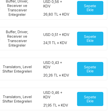
Buffer, Driver,
USD 0,56 +
Receiver ve
Sepete
KDV
t
Ekle
Transceiver
26,80
TL
KDV
Entegreler
Buffer, Driver,
USD 0,51 + KDV
Receiver ve
Sepete
t
Ekle
Transceiver
24,11
TL
KDV
Entegreler
USD 0,43 +
Translators, Level
Sepete
KDV
t
Ekle
Shifter Entegreleri
20,26
TL
KDV
USD 0,46 +
Translators, Level
Sepete
KDV
t
Ekle
Shifter Entegreleri
21,95
TL
KDV