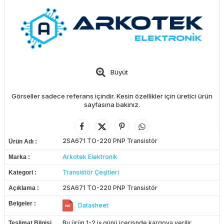
Büyüt
Görseller sadece referans içindir. Kesin özellikler için üretici ürün
sayfasına bakınız.
2SA671 TO-220 PNP Transistör
Ürün Adı
Arkotek Elektronik
Marka
Transistör Çeşitleri
Kategori
2SA671 TO-220 PNP Transistör
Açıklama
Belgeler
Datasheet
Bu ürün 1-2 iş günü içerisnde kargoya verilir.
Teslimat Bilgisi