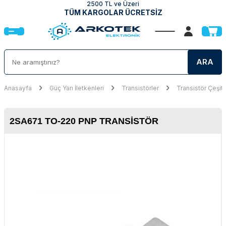
2500 TL ve Üzeri
TÜM KARGOLAR ÜCRETSİZ
ARA
Anasayfa
Güç Yarı İletkenleri
Transistörler
Transistör Çeşitl
2SA671 TO-220 PNP TRANSISTÖR