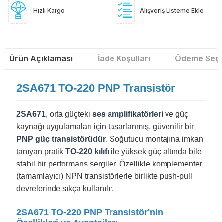
Hızlı Kargo
Alışveriş Listeme Ekle
Ürün Açıklaması
İade Koşulları
Ödeme Seçe
2SA671 TO-220 PNP Transistör
2SA671
, orta güçteki
ses amplifikatörleri
ve güç
kaynağı uygulamaları için tasarlanmış, güvenilir bir
PNP güç transistörüdür
. Soğutucu montajına imkan
tanıyan pratik
TO-220 kılıfı
ile yüksek güç altında bile
stabil bir performans sergiler. Özellikle komplementer
(tamamlayıcı) NPN transistörlerle birlikte push-pull
devrelerinde sıkça kullanılır.
2SA671 TO-220 PNP Transistör'nin