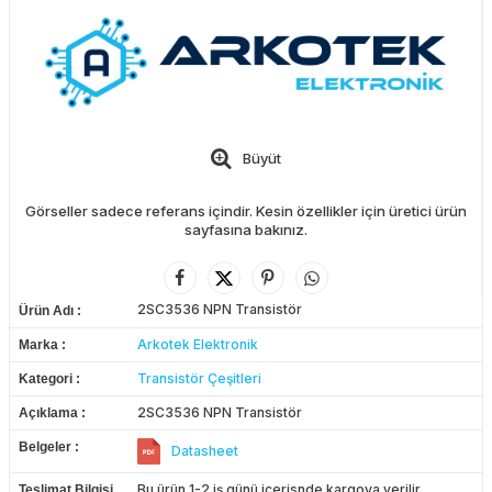
Büyüt
Görseller sadece referans içindir. Kesin özellikler için üretici ürün
sayfasına bakınız.
2SC3536 NPN Transistör
Ürün Adı
Arkotek Elektronik
Marka
Transistör Çeşitleri
Kategori
2SC3536 NPN Transistör
Açıklama
Belgeler
Datasheet
Bu ürün 1-2 iş günü içerisnde kargoya verilir.
Teslimat Bilgisi