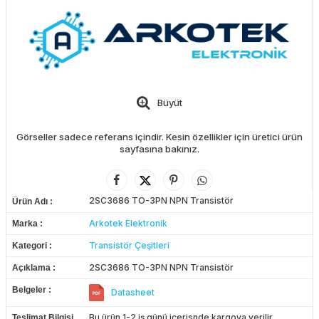
Büyüt
Görseller sadece referans içindir. Kesin özellikler için üretici ürün
sayfasına bakınız.
2SC3686 TO-3PN NPN Transistör
Ürün Adı
Arkotek Elektronik
Marka
Transistör Çeşitleri
Kategori
2SC3686 TO-3PN NPN Transistör
Açıklama
Belgeler
Datasheet
Bu ürün 1-2 iş günü içerisnde kargoya verilir.
Teslimat Bilgisi