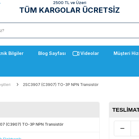
2500 TL ve Üzeri
TÜM KARGOLAR ÜCRETSİZ
nik Bilgiler
Blog Sayfası
Videolar
Müşteri Hiz
şitleri
2SC3907 (C3907) TO-3P NPN Transistör
TESLIMAT
7 (C3907) TO-3P NPN Transistör