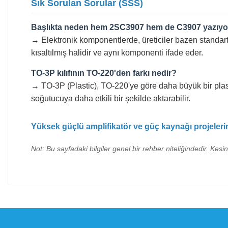
Sık Sorulan Sorular (SSS)
Başlıkta neden hem 2SC3907 hem de C3907 yazıyo
→ Elektronik komponentlerde, üreticiler bazen standart 
kısaltılmış halidir ve aynı komponenti ifade eder.
TO-3P kılıfının TO-220'den farkı nedir?
→ TO-3P (Plastic), TO-220'ye göre daha büyük bir plast
soğutucuya daha etkili bir şekilde aktarabilir.
Yüksek güçlü amplifikatör ve güç kaynağı projeleri
Not: Bu sayfadaki bilgiler genel bir rehber niteliğindedir. Kesi