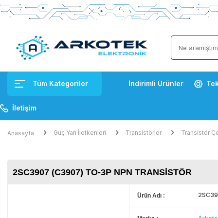
Tüm Kategoriler
İndirimli Ürünler
Tek
İletişim
Güç Yarı İletkenleri
Transistörler
Transistör Çe
Anasayfa
2SC3907 (C3907) TO-3P NPN TRANSISTÖR
2SC390
Ürün Adı