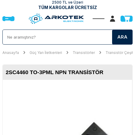
2500 TL ve Üzeri
TÜM KARGOLAR ÜCRETSİZ
ARA
Anasayfa
Güç Yarı İletkenleri
Transistörler
Transistör Çeşitl
2SC4460 TO-3PML NPN TRANSISTÖR