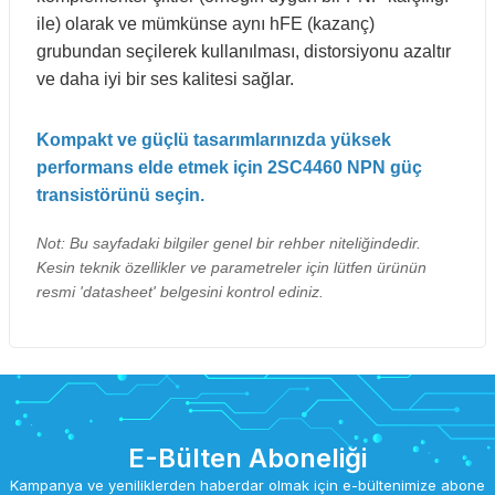
ile) olarak ve mümkünse aynı hFE (kazanç)
grubundan seçilerek kullanılması, distorsiyonu azaltır
ve daha iyi bir ses kalitesi sağlar.
Kompakt ve güçlü tasarımlarınızda yüksek
performans elde etmek için 2SC4460 NPN güç
transistörünü seçin.
Not: Bu sayfadaki bilgiler genel bir rehber niteliğindedir.
Kesin teknik özellikler ve parametreler için lütfen ürünün
resmi 'datasheet' belgesini kontrol ediniz.
E-Bülten Aboneliği
Kampanya ve yeniliklerden haberdar olmak için e-bültenimize abone