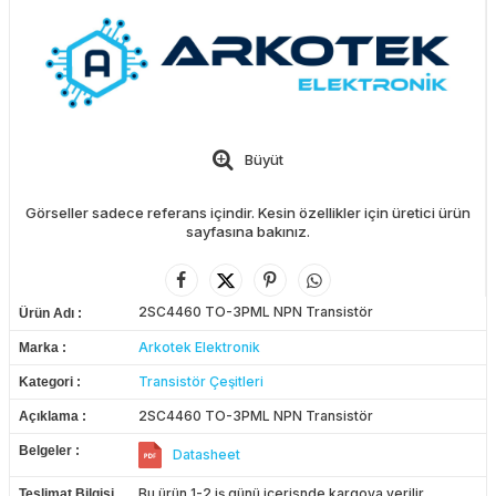
Büyüt
Görseller sadece referans içindir. Kesin özellikler için üretici ürün
sayfasına bakınız.
2SC4460 TO-3PML NPN Transistör
Ürün Adı
Arkotek Elektronik
Marka
Transistör Çeşitleri
Kategori
2SC4460 TO-3PML NPN Transistör
Açıklama
Belgeler
Datasheet
Bu ürün 1-2 iş günü içerisnde kargoya verilir.
Teslimat Bilgisi