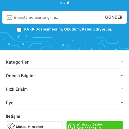
olun!
GÖNDER
KVKK Sözleşmesi'ni
, Okudum, Kabul Ediyorum.
Kategoriler
Önemli Bilgiler
Hızlı Erişim
Üye
İletişim
Whatsapp Destek
Müşteri Hizmetleri
902122521340