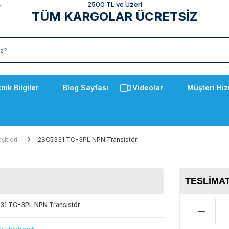
2500 TL ve Üzeri
TÜM KARGOLAR ÜCRETSİZ
nik Bilgiler
Blog Sayfası
Videolar
Müşteri Hiz
şitleri
2SC5331 TO-3PL NPN Transistör
TESLIMAT
1 TO-3PL NPN Transistör