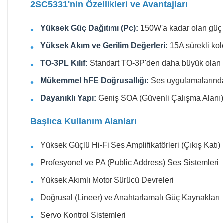
2SC5331'nin Özellikleri ve Avantajları
Yüksek Güç Dağıtımı (Pc):
150W'a kadar olan güç da
Yüksek Akım ve Gerilim Değerleri:
15A sürekli kole
TO-3PL Kılıf:
Standart TO-3P'den daha büyük olan bu k
Mükemmel hFE Doğrusallığı:
Ses uygulamalarında d
Dayanıklı Yapı:
Geniş SOA (Güvenli Çalışma Alanı), an
Başlıca Kullanım Alanları
Yüksek Güçlü Hi-Fi Ses Amplifikatörleri (Çıkış Katı)
Profesyonel ve PA (Public Address) Ses Sistemleri
Yüksek Akımlı Motor Sürücü Devreleri
Doğrusal (Lineer) ve Anahtarlamalı Güç Kaynakları
Servo Kontrol Sistemleri