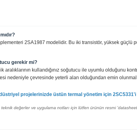
 mıdır?
ementeri 2SA1987 modelidir. Bu iki transistör, yüksek güçlü pu
utucu gerekir mi?
ik aralıklarının kullandığınız soğutucu ile uyumlu olduğunu kon
vdesi nedeniyle çevresinde yeterli alan olduğundan emin olunmalı
striyel projelerinizde üstün termal yönetim için 2SC5331'i 
n teknik değerler ve uygulama notları için lütfen ürünün resmi 'datasheet'