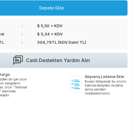
Sepete Ekle
$ 5,50 + KDV
yat
$ 5,34 + KDV
 TL
304,79
TL (KDV Dahil TL)
Canlı Destekten Yardım Alın
 Kargo
Alışveriş Listeme Ekle
zdeki bir çok ürün
Burayı tıklayarak bu ürünü
ün kargolanır.
lisenize ekleyebir ve daha
ar, ürün "Teslimat
sonra yeniden
i" alanında
inceleyebilirsiniz.
ktadır.