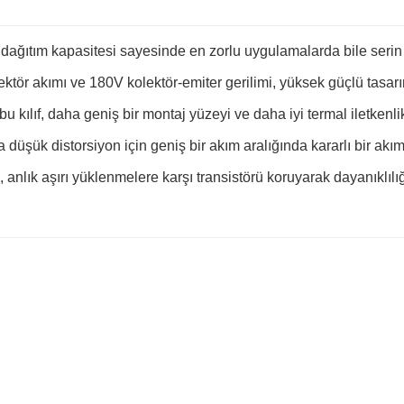
ğıtım kapasitesi sayesinde en zorlu uygulamalarda bile serin ve
ktör akımı ve 180V kolektör-emiter gerilimi, yüksek güçlü tasarı
ılıf, daha geniş bir montaj yüzeyi ve daha iyi termal iletkenlik 
üşük distorsiyon için geniş bir akım aralığında kararlı bir akı
lık aşırı yüklenmelere karşı transistörü koruyarak dayanıklılığın