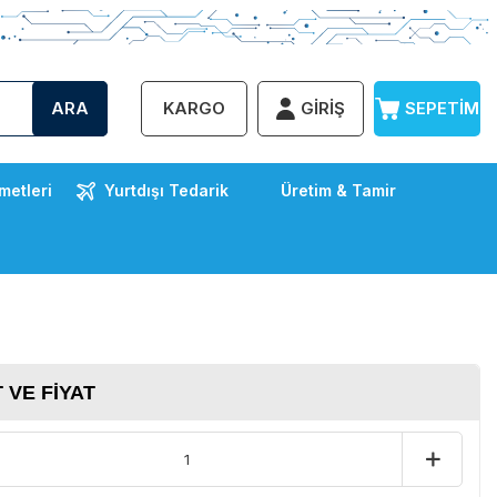
ARA
KARGO
GIRIŞ
SEPETIM
metleri
Yurtdışı Tedarik
Üretim & Tamir
 VE FIYAT