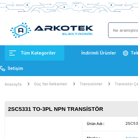
Tüm Kategoriler
İndirimli Ürünler
Tek
İletişim
Güç Yarı İletkenleri
Transistörler
Transistör Çe
Anasayfa
2SC5331 TO-3PL NPN TRANSISTÖR
2SC533
Ürün Adı