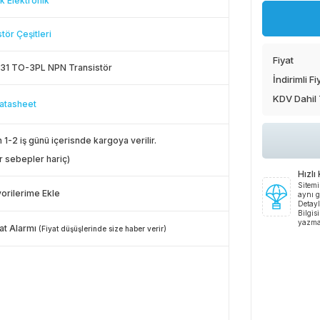
k Elektronik
tör Çeşitleri
Fiyat
1 TO-3PL NPN Transistör
İndirimli Fi
KDV Dahil
atasheet
 1-2 iş günü içerisnde kargoya verilir.
r sebepler hariç)
Hızlı
Sitemi
orilerime Ekle
aynı g
Detayl
Bilgis
yazma
at Alarmı
(Fiyat düşüşlerinde size haber verir)