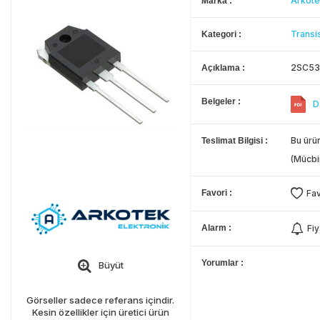
Arkote
Marka
Transis
Kategori
2SC533
Açıklama
Belgeler
D
Bu ürün
Teslimat Bilgisi
(Mücbi
Favori
Fav
Alarm
Fiy
Yorumlar
Büyüt
Görseller sadece referans içindir.
Kesin özellikler için üretici ürün