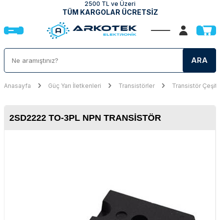
2500 TL ve Üzeri
TÜM KARGOLAR ÜCRETSİZ
ARA
Anasayfa
Güç Yarı İletkenleri
Transistörler
Transistör Çeşitl
2SD2222 TO-3PL NPN TRANSISTÖR