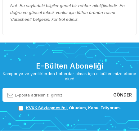
Not: Bu sayfadaki bilgiler genel bir rehber niteliğindedir. En
doğru ve güncel teknik veriler için lütfen ürünün resmi
'datasheet' belgesini kontrol ediniz.
E-Bülten Aboneliği
Kampanya ve yeniliklerden haberdar olmak için e-bültenimize abone
olun!
GÖNDER
KVKK Sözleşmesi'ni
, Okudum, Kabul Ediyorum.