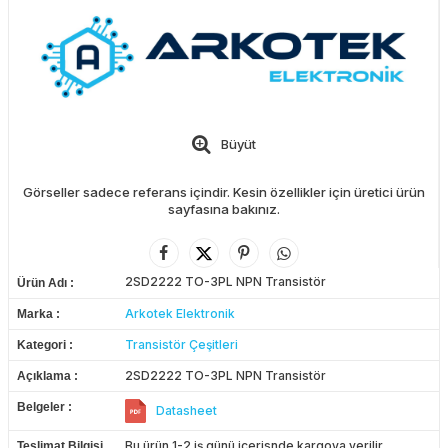
Büyüt
Görseller sadece referans içindir. Kesin özellikler için üretici ürün
sayfasına bakınız.
2SD2222 TO-3PL NPN Transistör
Ürün Adı
Arkotek Elektronik
Marka
Transistör Çeşitleri
Kategori
2SD2222 TO-3PL NPN Transistör
Açıklama
Belgeler
Datasheet
Bu ürün 1-2 iş günü içerisnde kargoya verilir.
Teslimat Bilgisi