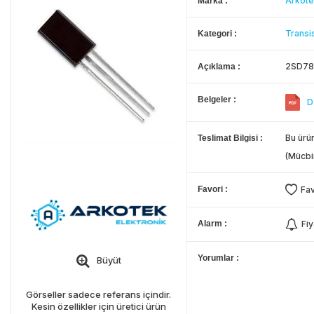
Arkote
Marka
Transis
Kategori
2SD78
Açıklama
Belgeler
D
Bu ürün
Teslimat Bilgisi
(Mücbi
Favori
Fav
Alarm
Fiy
Yorumlar
Büyüt
Görseller sadece referans içindir.
Kesin özellikler için üretici ürün