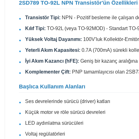
2SD789 TO-92L NPN Transistör'ün Özellikleri 
Transistör Tipi:
NPN - Pozitif besleme ile çalışan de
Kılıf Tipi:
TO-92L (veya TO-92MOD) - Standart TO-92'y
Yüksek Voltaj Dayanımı:
100V'luk Kollektör-Emitör 
Yeterli Akım Kapasitesi:
0.7A (700mA) sürekli kollekt
İyi Akım Kazancı (hFE):
Geniş bir kazanç aralığına s
Komplementer Çift:
PNP tamamlayıcısı olan 2SB739 i
Başlıca Kullanım Alanları
Ses devrelerinde sürücü (driver) katları
Küçük motor ve röle sürücü devreleri
LED aydınlatma sürücüleri
Voltaj regülatörleri