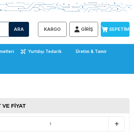
ARA
KARGO
GIRIŞ
SEPETIM
metleri
Yurtdışı Tedarik
Üretim & Tamir
 VE FIYAT