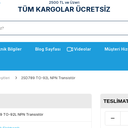
2500 TL ve Üzeri
TÜM KARGOLAR ÜCRETSİZ
nik Bilgiler
Blog Sayfası
Videolar
Müşteri Hiz
şitleri
2SD789 TO-92L NPN Transistör
TESLIMAT
9 TO-92L NPN Transistör