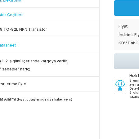
k Elektronik
tör Çeşitleri
Fiyat
9 TO-92L NPN Transistör
İndirimli Fi
KDV Dahil
atasheet
 1-2 iş günü içerisnde kargoya verilir.
r sebepler hariç)
Hızlı
Sitemi
orilerime Ekle
aynı g
Detayl
Bilgis
yazma
at Alarmı
(Fiyat düşüşlerinde size haber verir)