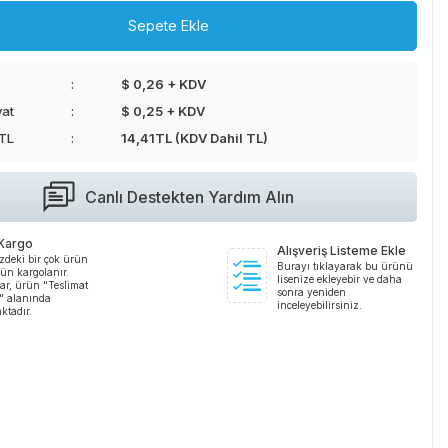
Sepete Ekle
$ 0,26 + KDV
yat
$ 0,25 + KDV
 TL
14,41
TL (KDV Dahil TL)
Canlı Destekten Yardım Alın
 Kargo
Alışveriş Listeme Ekle
zdeki bir çok ürün
Burayı tıklayarak bu ürünü
ün kargolanır.
lisenize ekleyebir ve daha
ar, ürün "Teslimat
sonra yeniden
i" alanında
inceleyebilirsiniz.
ktadır.