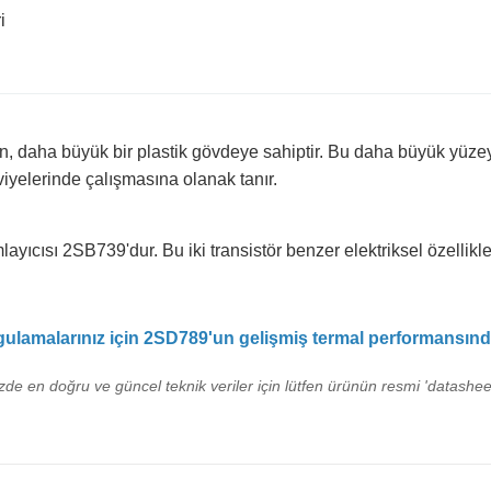
i
, daha büyük bir plastik gövdeye sahiptir. Bu daha büyük yüzey al
iyelerinde çalışmasına olanak tanır.
ı 2SB739'dur. Bu iki transistör benzer elektriksel özelliklere 
 uygulamalarınız için 2SD789'un gelişmiş termal performansı
izde en doğru ve güncel teknik veriler için lütfen ürünün resmi 'datasheet