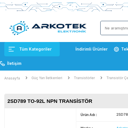
Tüm Kategoriler
İndirimli Ürünler
Tek
İletişim
Güç Yarı İletkenleri
Transistörler
Transistör Çe
Anasayfa
2SD789 TO-92L NPN TRANSISTÖR
2SD78
Ürün Adı