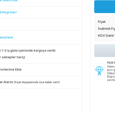
k Elektronik
 Entegreleri
Fiyat
İndirimli Fi
KDV Dahil
atasheet
 1-2 iş günü içerisnde kargoya verilir.
r sebepler hariç)
Hızlı
Sitemi
orilerime Ekle
aynı g
Detayl
Bilgis
yazma
at Alarmı
(Fiyat düşüşlerinde size haber verir)