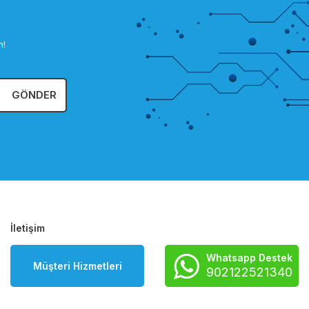
n!
GÖNDER
İletişim
Whatsapp Destek
Müşteri Hizmetleri
902122521340