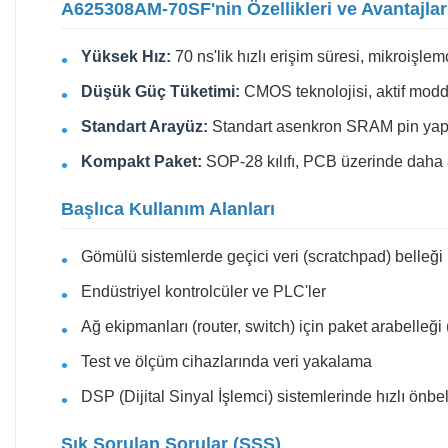
A625308AM-70SF'nin Özellikleri ve Avantajlar
Yüksek Hız:
70 ns'lik hızlı erişim süresi, mikroiş
Düşük Güç Tüketimi:
CMOS teknolojisi, aktif modd
Standart Arayüz:
Standart asenkron SRAM pin yapısı
Kompakt Paket:
SOP-28 kılıfı, PCB üzerinde daha a
Başlıca Kullanım Alanları
Gömülü sistemlerde geçici veri (scratchpad) belleği
Endüstriyel kontrolcüler ve PLC'ler
Ağ ekipmanları (router, switch) için paket arabelleği 
Test ve ölçüm cihazlarında veri yakalama
DSP (Dijital Sinyal İşlemci) sistemlerinde hızlı önbe
Sık Sorulan Sorular (SSS)