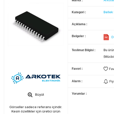
Arkote
Marka
Bellek
Kategori
Açıklama
Belgeler
D
Bu ürün
Teslimat Bilgisi
(Mücbi
Favori
Fav
Alarm
Fiy
Yorumlar
Büyüt
Görseller sadece referans içindir.
Kesin özellikler için üretici ürün