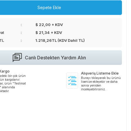
Sepete Ekle
$ 22,00 + KDV
yat
$ 21,34 + KDV
 TL
1.218,26
TL (KDV Dahil TL)
Canlı Destekten Yardım Alın
 Kargo
Alışveriş Listeme Ekle
zdeki bir çok ürün
Burayı tıklayarak bu ürünü
ün kargolanır.
lisenize ekleyebir ve daha
ar, ürün "Teslimat
sonra yeniden
i" alanında
inceleyebilirsiniz.
ktadır.