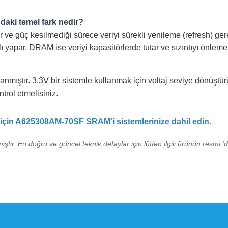
aki temel fark nedir?
nır ve güç kesilmediği sürece veriyi sürekli yenileme (refresh) 
yapar. DRAM ise veriyi kapasitörlerde tutar ve sızıntıyı önlemek
nmıştır. 3.3V bir sistemle kullanmak için voltaj seviye dönüştürü
rol etmelisiniz.
ız için A625308AM-70SF SRAM'i sistemlerinize dahil edin.
iştir. En doğru ve güncel teknik detaylar için lütfen ilgili ürünün resmi '