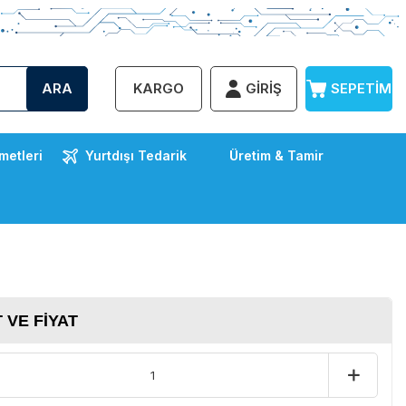
ARA
KARGO
GIRIŞ
SEPETIM
metleri
Yurtdışı Tedarik
Üretim & Tamir
 VE FIYAT