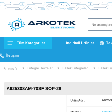
Tüm Kategoriler
İndirimli Ürünler
Tek
İletişim
Entegre Devreler
Bellek Entegreleri
Bellek En
Anasayfa
A625308AM-70SF SOP-28
A6253
Ürün Adı