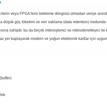
ı
lemcilerin veya FPGA'lerin bekleme döngüsü olmadan veriye anınd
a düşük güç tüketimi ve veri saklama (data retention) modunda
na sahiptir, bu da birçok mikroişlemci ve mikrodenetleyici ile 
z yer kaplayarak modern ve yoğun elektronik kartlar için uygun
(buffer)
llek