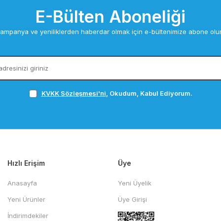
E-Bülten Aboneliği
ampanya ve yeniliklerden haberdar olmak için e-bültenimize abone olu
KVKK Sözleşmesi'ni
, Okudum, Kabul Ediyorum.
Hızlı Erişim
Üye
Anasayfa
Yeni Üyelik
Yeni Ürünler
Üye Girişi
İndirimdekiler