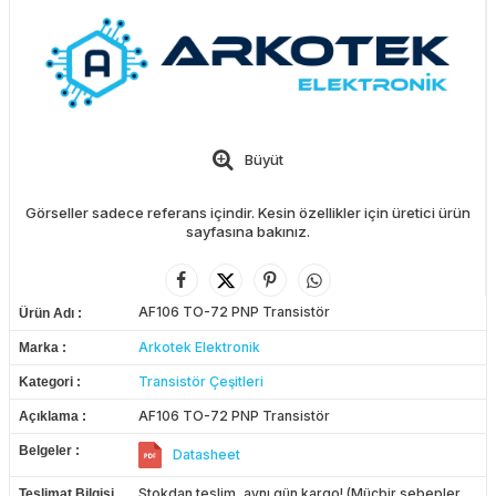
Büyüt
Görseller sadece referans içindir. Kesin özellikler için üretici ürün
sayfasına bakınız.
AF106 TO-72 PNP Transistör
Ürün Adı
Arkotek Elektronik
Marka
Transistör Çeşitleri
Kategori
AF106 TO-72 PNP Transistör
Açıklama
Belgeler
Datasheet
Stokdan teslim, aynı gün kargo! (Mücbir sebepler
Teslimat Bilgisi