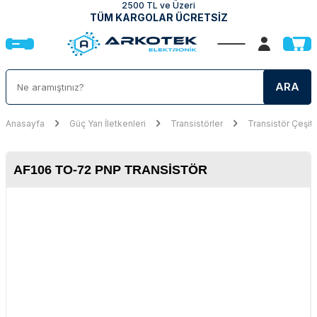
2500 TL ve Üzeri
TÜM KARGOLAR ÜCRETSİZ
ARA
Anasayfa
Güç Yarı İletkenleri
Transistörler
Transistör Çeşitl
AF106 TO-72 PNP TRANSISTÖR