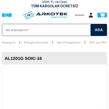
2500 TL ve Üzeri
TÜM KARGOLAR ÜCRETSİZ
ARA
Anasayfa
Entegre Devreler
Veri Dönüştürücü
ADC ve DAC E
AL1201G SOIC-16