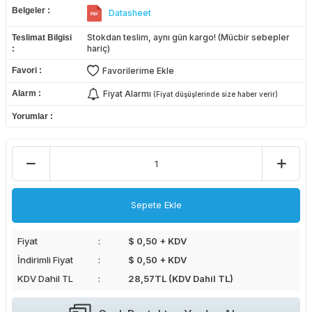
Belgeler
Datasheet
Stokdan teslim, aynı gün kargo! (Mücbir sebepler
Teslimat Bilgisi
hariç)
Favori
Favorilerime Ekle
Alarm
Fiyat Alarmı
(Fiyat düşüşlerinde size haber verir)
Yorumlar
Sepete Ekle
Fiyat
$ 0,50 + KDV
İndirimli Fiyat
$ 0,50 + KDV
KDV Dahil TL
28,57
TL (KDV Dahil TL)