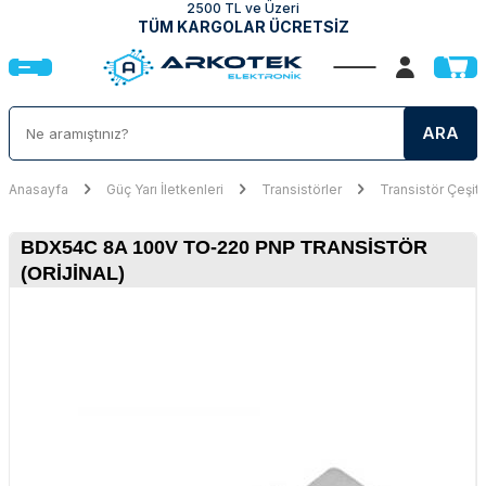
2500 TL ve Üzeri
TÜM KARGOLAR ÜCRETSİZ
ARA
Anasayfa
Güç Yarı İletkenleri
Transistörler
Transistör Çeşitl
BDX54C 8A 100V TO-220 PNP TRANSISTÖR
(ORIJINAL)