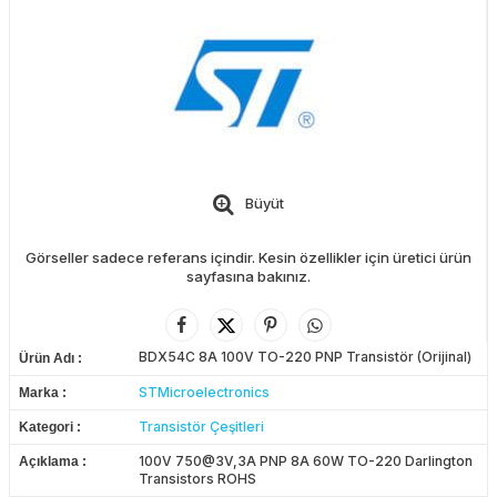
Büyüt
Görseller sadece referans içindir. Kesin özellikler için üretici ürün
sayfasına bakınız.
BDX54C 8A 100V TO-220 PNP Transistör (Orijinal)
Ürün Adı
STMicroelectronics
Marka
Transistör Çeşitleri
Kategori
100V 750@3V,3A PNP 8A 60W TO-220 Darlington
Açıklama
Transistors ROHS