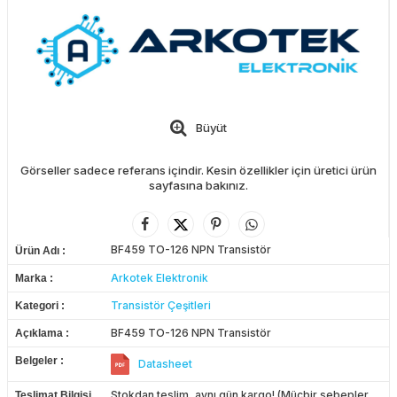
Büyüt
Görseller sadece referans içindir. Kesin özellikler için üretici ürün
sayfasına bakınız.
BF459 TO-126 NPN Transistör
Ürün Adı
Arkotek Elektronik
Marka
Transistör Çeşitleri
Kategori
BF459 TO-126 NPN Transistör
Açıklama
Belgeler
Datasheet
Stokdan teslim, aynı gün kargo! (Mücbir sebepler
Teslimat Bilgisi