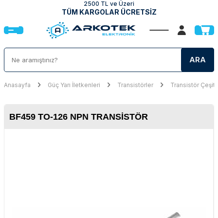
2500 TL ve Üzeri
TÜM KARGOLAR ÜCRETSİZ
ARA
Anasayfa
Güç Yarı İletkenleri
Transistörler
Transistör Çeşitl
BF459 TO-126 NPN TRANSISTÖR