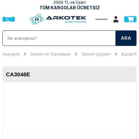
2500 TL ve Üzeri
TÜM KARGOLAR ÜCRETSİZ
ARA
Anasayfa
Sensör ve Transdüser
Sensör Çeşitleri
Buzzer Mo
CA3046E