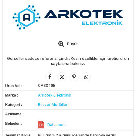
Büyüt
Görseller sadece referans içindir. Kesin özellikler için üretici ürün
sayfasına bakınız.
CA3046E
Ürün Adı
Arkotek Elektronik
Marka
Buzzer Modülleri
Kategori
Açıklama
Belgeler
Datasheet
Bu ürün 1-2 iş günü içerisnde kargoya verilir.
Teslimat Bilgisi