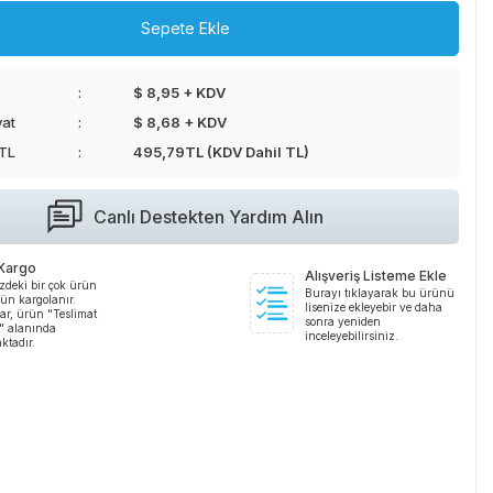
Sepete Ekle
$ 8,95 + KDV
yat
$ 8,68 + KDV
 TL
495,79
TL (KDV Dahil TL)
Canlı Destekten Yardım Alın
 Kargo
Alışveriş Listeme Ekle
zdeki bir çok ürün
Burayı tıklayarak bu ürünü
ün kargolanır.
lisenize ekleyebir ve daha
ar, ürün "Teslimat
sonra yeniden
i" alanında
inceleyebilirsiniz.
ktadır.