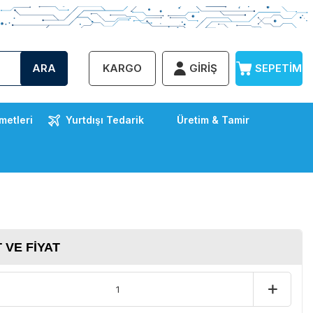
ARA
KARGO
GIRIŞ
SEPETIM
metleri
Yurtdışı Tedarik
Üretim & Tamir
 VE FIYAT