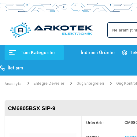
Tüm Kategoriler
İndirimli Ürünler
Tek
İletişim
Entegre Devreler
Güç Entegreleri
Güç Kontrol
Anasayfa
CM6805BSX SIP-9
CM680
Ürün Adı