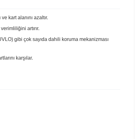
e kart alanını azaltır.
imliliğini artırır.
 (UVLO) gibi çok sayıda dahili koruma mekanizması
larını karşılar.