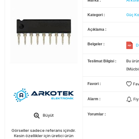
Arkote
Marka
Güç Ko
Kategori
Açıklama
Belgeler
D
Bu ürün
Teslimat Bilgisi
(Mücbi
Favori
Fav
Alarm
Fiy
Yorumlar
Büyüt
Görseller sadece referans içindir.
Kesin özellikler için üretici ürün