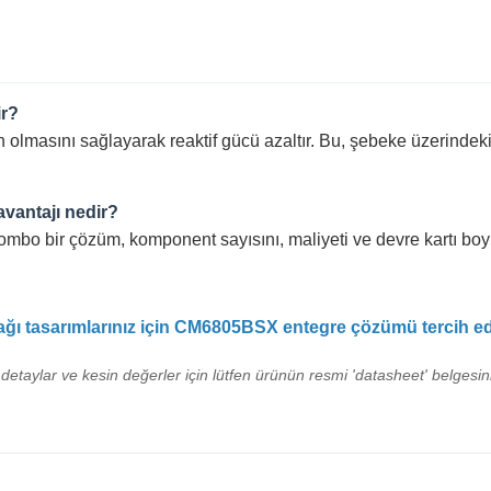
ir?
sını sağlayarak reaktif gücü azaltır. Bu, şebeke üzerindeki yükü 
vantajı nedir?
bo bir çözüm, komponent sayısını, maliyeti ve devre kartı boyut
ğı tasarımlarınız için CM6805BSX entegre çözümü tercih ed
detaylar ve kesin değerler için lütfen ürünün resmi 'datasheet' belgesini