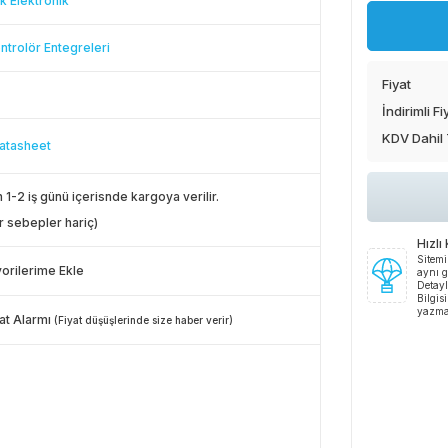
k Elektronik
ntrolör Entegreleri
Fiyat
İndirimli Fi
KDV Dahil
atasheet
 1-2 iş günü içerisnde kargoya verilir.
r sebepler hariç)
Hızlı
Sitemi
orilerime Ekle
aynı g
Detayl
Bilgis
yazma
at Alarmı
(Fiyat düşüşlerinde size haber verir)