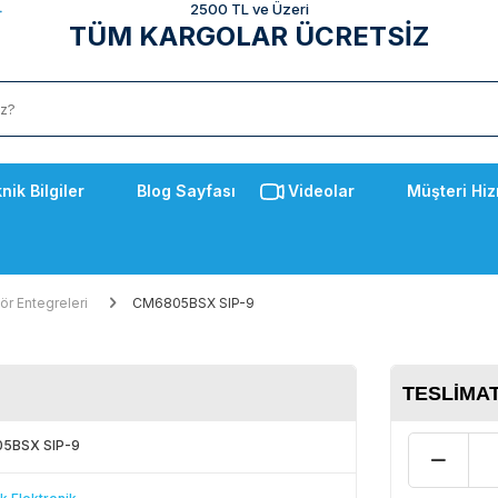
2500 TL ve Üzeri
TÜM KARGOLAR ÜCRETSİZ
nik Bilgiler
Blog Sayfası
Videolar
Müşteri Hiz
ör Entegreleri
CM6805BSX SIP-9
TESLIMAT
5BSX SIP-9