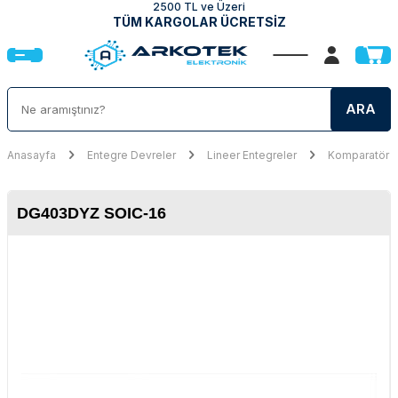
2500 TL ve Üzeri
TÜM KARGOLAR ÜCRETSİZ
ARA
Anasayfa
Entegre Devreler
Lineer Entegreler
Komparatör E
DG403DYZ SOIC-16