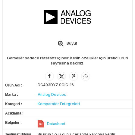
Büyüt
Görseller sadece referans içindir. Kesin özellikler için üretici ürün
sayfasına bakınız.
DG403DYZ SOIC-16
Ürün Adı
Analog Devices
Marka
Komparatör Entegreleri
Kategori
Açıklama
Belgeler
Datasheet
Bu ürün 1-2 iş günü içerisnde kargoya verilir.
Teslimat Bilgisi