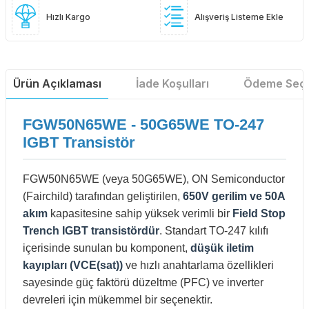
Hızlı Kargo
Alışveriş Listeme Ekle
Ürün Açıklaması
İade Koşulları
Ödeme Seçe
FGW50N65WE - 50G65WE TO-247
IGBT Transistör
FGW50N65WE (veya 50G65WE), ON Semiconductor
(Fairchild) tarafından geliştirilen,
650V gerilim ve 50A
akım
kapasitesine sahip yüksek verimli bir
Field Stop
Trench IGBT transistördür
. Standart TO-247 kılıfı
içerisinde sunulan bu komponent,
düşük iletim
kayıpları (VCE(sat))
ve hızlı anahtarlama özellikleri
sayesinde güç faktörü düzeltme (PFC) ve inverter
devreleri için mükemmel bir seçenektir.