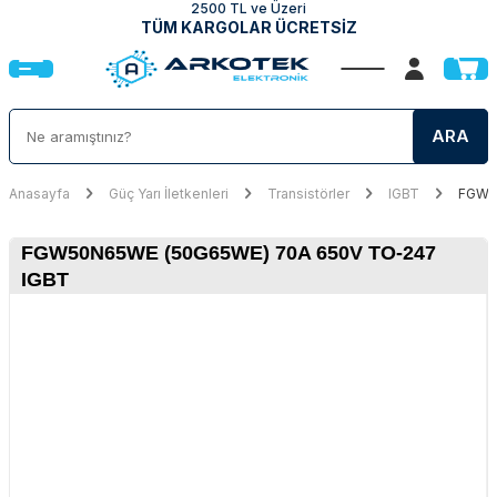
2500 TL ve Üzeri
TÜM KARGOLAR ÜCRETSİZ
ARA
Anasayfa
Güç Yarı İletkenleri
Transistörler
IGBT
FGW5
FGW50N65WE (50G65WE) 70A 650V TO-247
IGBT