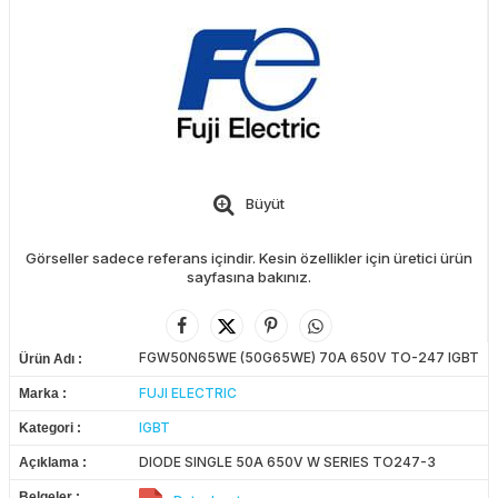
Büyüt
Görseller sadece referans içindir. Kesin özellikler için üretici ürün
sayfasına bakınız.
FGW50N65WE (50G65WE) 70A 650V TO-247 IGBT
Ürün Adı
FUJI ELECTRIC
Marka
IGBT
Kategori
DIODE SINGLE 50A 650V W SERIES TO247-3
Açıklama
Belgeler