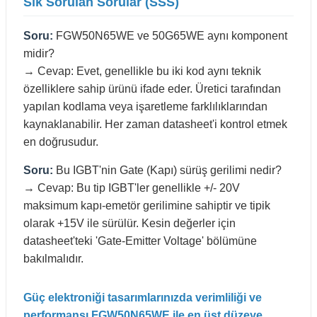
Sık Sorulan Sorular (SSS)
Soru:
FGW50N65WE ve 50G65WE aynı komponent
midir?
→ Cevap: Evet, genellikle bu iki kod aynı teknik
özelliklere sahip ürünü ifade eder. Üretici tarafından
yapılan kodlama veya işaretleme farklılıklarından
kaynaklanabilir. Her zaman datasheet'i kontrol etmek
en doğrusudur.
Soru:
Bu IGBT'nin Gate (Kapı) sürüş gerilimi nedir?
→ Cevap: Bu tip IGBT'ler genellikle +/- 20V
maksimum kapı-emetör gerilimine sahiptir ve tipik
olarak +15V ile sürülür. Kesin değerler için
datasheet'teki 'Gate-Emitter Voltage' bölümüne
bakılmalıdır.
Güç elektroniği tasarımlarınızda verimliliği ve
performansı FGW50N65WE ile en üst düzeye