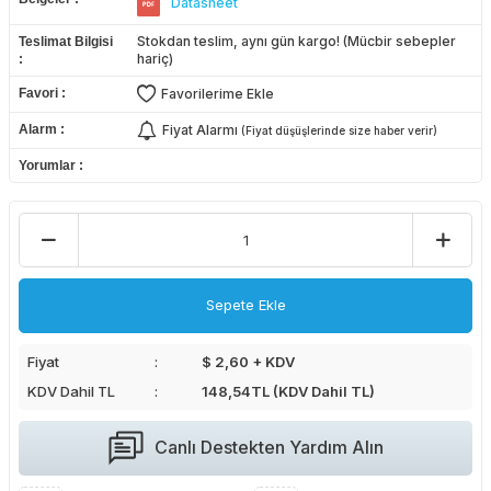
Datasheet
Stokdan teslim, aynı gün kargo! (Mücbir sebepler
Teslimat Bilgisi
hariç)
Favori
Favorilerime Ekle
Alarm
Fiyat Alarmı
(Fiyat düşüşlerinde size haber verir)
Yorumlar
Sepete Ekle
Fiyat
$ 2,60 + KDV
KDV Dahil TL
148,54
TL (KDV Dahil TL)
Canlı Destekten Yardım Alın