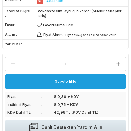
Datasheet
Stokdan teslim, aynı gün kargo! (Mücbir sebepler
Teslimat Bilgisi
hariç)
Favori
Favorilerime Ekle
Alarm
Fiyat Alarmı
(Fiyat düşüşlerinde size haber verir)
Yorumlar
Sepete Ekle
Fiyat
$ 0,80 + KDV
İndirimli Fiyat
$ 0,75 + KDV
KDV Dahil TL
42,96
TL (KDV Dahil TL)
Canlı Destekten Yardım Alın