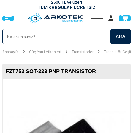
2500 TL ve Üzeri
TÜM KARGOLAR ÜCRETSİZ
ARA
Anasayfa
Güç Yarı İletkenleri
Transistörler
Transistör Çeşitl
FZT753 SOT-223 PNP TRANSISTÖR