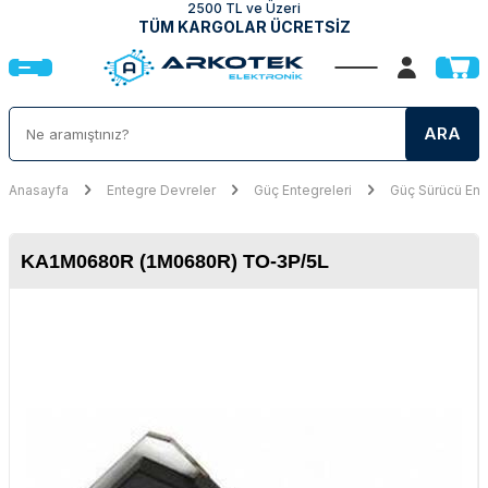
2500 TL ve Üzeri
TÜM KARGOLAR ÜCRETSİZ
ARA
Anasayfa
Entegre Devreler
Güç Entegreleri
Güç Sürücü Ent
KA1M0680R (1M0680R) TO-3P/5L