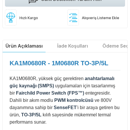
Hızlı Kargo
Alışveriş Listeme Ekle
Ürün Açıklaması
İade Koşulları
Ödeme Seçe
KA1M0680R - 1M0680R TO-3P/5L
KA1M0680R, yüksek güç gerektiren
anahtarlamalı
güç kaynağı (SMPS)
uygulamaları için tasarlanmış
bir
Fairchild Power Switch (FPS™)
entegresidir.
Dahili bir akım modlu
PWM kontrolcüsü
ve 800V
dayanımına sahip bir
SenseFET
'i bir araya getiren bu
ürün,
TO-3P/5L
kılıfı sayesinde mükemmel termal
performans sunar.