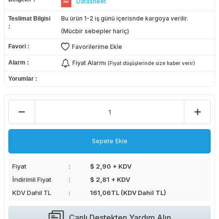
Datasheet
Bu ürün 1-2 iş günü içerisnde kargoya verilir.
Teslimat Bilgisi
(Mücbir sebepler hariç)
Favori
Favorilerime Ekle
Alarm
Fiyat Alarmı
(Fiyat düşüşlerinde size haber verir)
Yorumlar
Sepete Ekle
Fiyat
$ 2,90 + KDV
İndirimli Fiyat
$ 2,81 + KDV
KDV Dahil TL
161,06
TL (KDV Dahil TL)
Canlı Destekten Yardım Alın