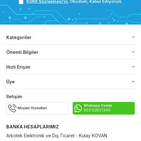
KVKK Sözleşmesi'ni
, Okudum, Kabul Ediyorum.
Kategoriler
Önemli Bilgiler
Hızlı Erişim
Üye
İletişim
Whatsapp Destek
Müşteri Hizmetleri
902122521340
BANKA HESAPLARIMIZ
Arkotek Elektronik ve Dış Ticaret - Kutay KOVAN