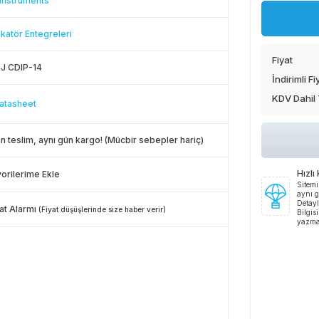
Instruments
ikatör Entegreleri
Fiyat
J CDIP-14
İndirimli Fi
KDV Dahil
atasheet
n teslim, aynı gün kargo! (Mücbir sebepler hariç)
Hızlı
orilerime Ekle
Sitemi
aynı g
Detayl
at Alarmı
(Fiyat düşüşlerinde size haber verir)
Bilgis
yazma