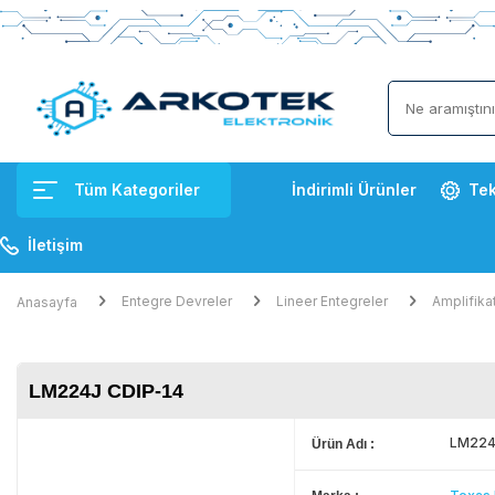
Tüm Kategoriler
İndirimli Ürünler
Tek
İletişim
Entegre Devreler
Lineer Entegreler
Amplifika
Anasayfa
LM224J CDIP-14
LM224
Ürün Adı