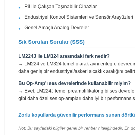
Pil ile Çalışan Taşınabilir Cihazlar
Endüstriyel Kontrol Sistemleri ve Sensör Arayüzleri
Genel Amaçlı Analog Devreler
Sık Sorulan Sorular (SSS)
LM224J ile LM324 arasındaki fark nedir?
→ LM224 ve LM324 temel olarak aynı entegre devredir. Aral
daha geniş bir endüstriyel/askeri sıcaklık aralığını belirt
Bu Op-Amp'ı ses devrelerinde kullanabilir miyim?
→ Evet, LM224J temel preamplifikatör gibi ses devreler
gibi daha özel ses op-ampları daha iyi bir performans s
Zorlu koşullarda güvenilir performans sunan dörtl
Not: Bu sayfadaki bilgiler genel bir rehber niteliğindedir. En d