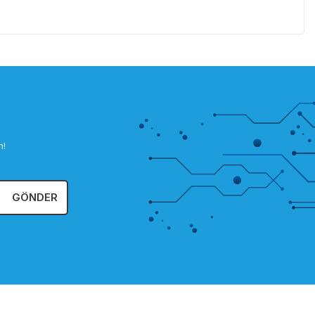
n!
GÖNDER