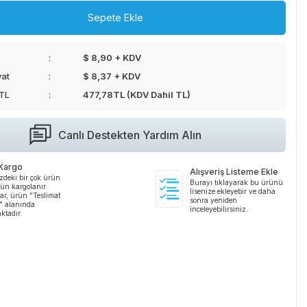
Sepete Ekle
$ 8,90 + KDV
yat
$ 8,37 + KDV
 TL
477,78
TL (KDV Dahil TL)
Canlı Destekten Yardım Alın
 Kargo
Alışveriş Listeme Ekle
zdeki bir çok ürün
Burayı tıklayarak bu ürünü
ün kargolanır.
lisenize ekleyebir ve daha
ar, ürün "Teslimat
sonra yeniden
i" alanında
inceleyebilirsiniz.
ktadır.