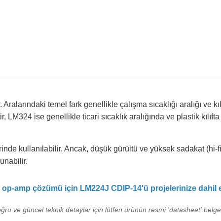
arındaki temel fark genellikle çalışma sıcaklığı aralığı ve kılıf t
ir, LM324 ise genellikle ticari sıcaklık aralığında ve plastik kılıfta
inde kullanılabilir. Ancak, düşük gürültü ve yüksek sadakat (hi-
unabilir.
ü op-amp çözümü için LM224J CDIP-14'ü projelerinize dahil 
oğru ve güncel teknik detaylar için lütfen ürünün resmi 'datasheet' belges