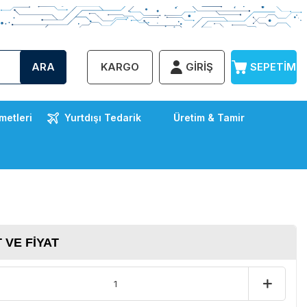
ARA
KARGO
GIRIŞ
SEPETIM
metleri
Yurtdışı Tedarik
Üretim & Tamir
 VE FIYAT