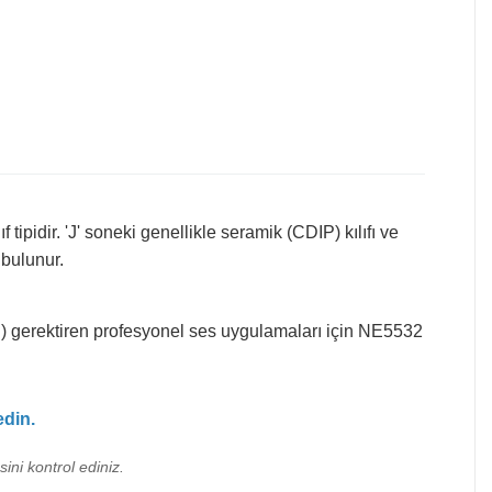
ipidir. 'J' soneki genellikle seramik (CDIP) kılıfı ve
 bulunur.
fi) gerektiren profesyonel ses uygulamaları için NE5532
edin.
ini kontrol ediniz.