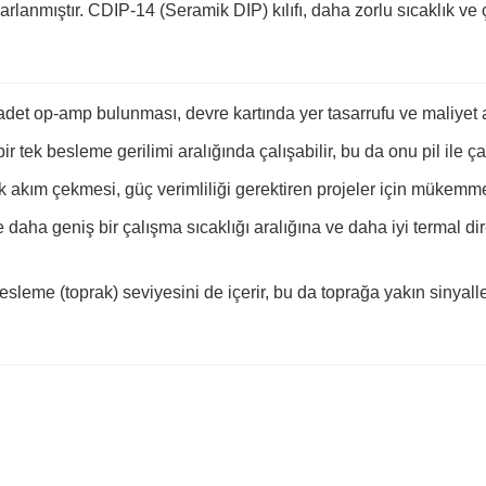
rlanmıştır. CDIP-14 (Seramik DIP) kılıfı, daha zorlu sıcaklık ve 
 adet op-amp bulunması, devre kartında yer tasarrufu ve maliyet a
 tek besleme gerilimi aralığında çalışabilir, bu da onu pil ile ça
k akım çekmesi, güç verimliliği gerektiren projeler için mükemme
re daha geniş bir çalışma sıcaklığı aralığına ve daha iyi termal d
besleme (toprak) seviyesini de içerir, bu da toprağa yakın sinyalle