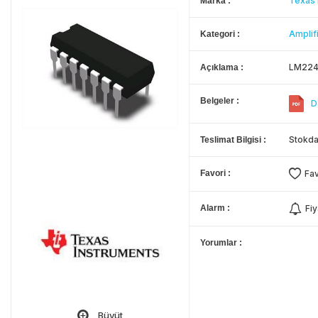
Texas 
Marka
Amplif
Kategori
LM224
Açıklama
Belgeler
D
Stokda
Teslimat Bilgisi
Favori
Fav
Alarm
Fiy
Yorumlar
Büyüt