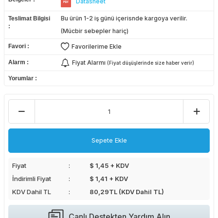
Datasheet
Bu ürün 1-2 iş günü içerisnde kargoya verilir.
Teslimat Bilgisi
(Mücbir sebepler hariç)
Favori
Favorilerime Ekle
Alarm
Fiyat Alarmı
(Fiyat düşüşlerinde size haber verir)
Yorumlar
Sepete Ekle
Fiyat
$ 1,45 + KDV
İndirimli Fiyat
$ 1,41 + KDV
KDV Dahil TL
80,29
TL (KDV Dahil TL)
Canlı Destekten Yardım Alın