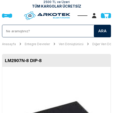
2500 TL ve Üzeri
TÜM KARGOLAR ÜCRETSİZ
ARA
Anasayfa
Entegre Devreler
Veri Dönüştürücü
Diğer Veri Dön
LM2907N-8 DIP-8