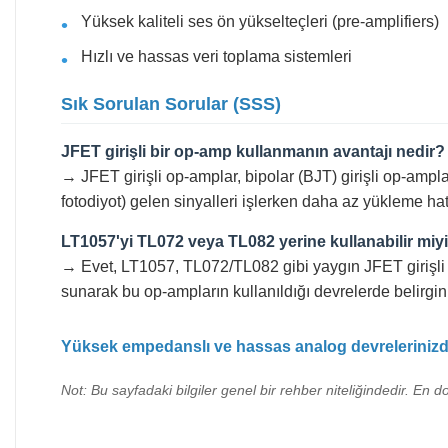
Yüksek kaliteli ses ön yükselteçleri (pre-amplifiers)
Hızlı ve hassas veri toplama sistemleri
Sık Sorulan Sorular (SSS)
JFET girişli bir op-amp kullanmanın avantajı nedir?
→ JFET girişli op-amplar, bipolar (BJT) girişli op-amp
fotodiyot) gelen sinyalleri işlerken daha az yükleme h
LT1057'yi TL072 veya TL082 yerine kullanabilir mi
→ Evet, LT1057, TL072/TL082 gibi yaygın JFET girişli ç
sunarak bu op-ampların kullanıldığı devrelerde belirgin 
Yüksek empedanslı ve hassas analog devrelerinizd
Not: Bu sayfadaki bilgiler genel bir rehber niteliğindedir. En d