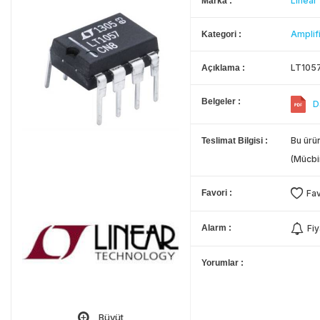
Linear
Marka
Amplif
Kategori
LT105
Açıklama
Belgeler
D
Bu ürün
Teslimat Bilgisi
(Mücbi
Favori
Fav
Alarm
Fiy
Yorumlar
Büyüt