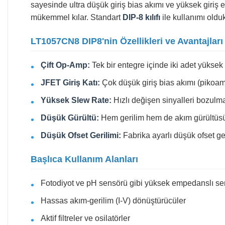
sayesinde ultra düşük giriş bias akımı ve yüksek giriş
mükemmel kılar. Standart
DIP-8 kılıfı
ile kullanımı oldu
LT1057CN8 DIP8'nin Özellikleri ve Avantajları
Çift Op-Amp:
Tek bir entegre içinde iki adet yüksek 
JFET Giriş Katı:
Çok düşük giriş bias akımı (pikoam
Yüksek Slew Rate:
Hızlı değişen sinyalleri bozulm
Düşük Gürültü:
Hem gerilim hem de akım gürültüsü 
Düşük Ofset Gerilimi:
Fabrika ayarlı düşük ofset g
Başlıca Kullanım Alanları
Fotodiyot ve pH sensörü gibi yüksek empedanslı sen
Hassas akım-gerilim (I-V) dönüştürücüler
Aktif filtreler ve osilatörler