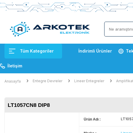
Tüm Kategoriler
İndirimli Ürünler
Tek
İletişim
Entegre Devreler
Lineer Entegreler
Amplifika
Anasayfa
LT1057CN8 DIP8
LT105
Ürün Adı