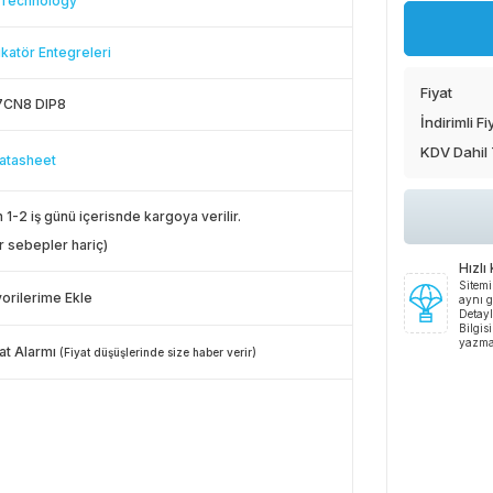
 Technology
ikatör Entegreleri
Fiyat
7CN8 DIP8
İndirimli Fi
KDV Dahil
atasheet
 1-2 iş günü içerisnde kargoya verilir.
r sebepler hariç)
Hızlı
Sitemi
orilerime Ekle
aynı g
Detayl
Bilgis
yazma
at Alarmı
(Fiyat düşüşlerinde size haber verir)