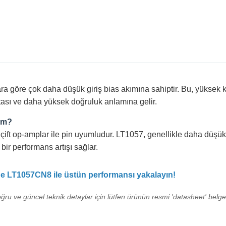
lara göre çok daha düşük giriş bias akımına sahiptir. Bu, yükse
atası ve daha yüksek doğruluk anlamına gelir.
yim?
ift op-amplar ile pin uyumludur. LT1057, genellikle daha düşük 
bir performans artışı sağlar.
e LT1057CN8 ile üstün performansı yakalayın!
oğru ve güncel teknik detaylar için lütfen ürünün resmi 'datasheet' belges