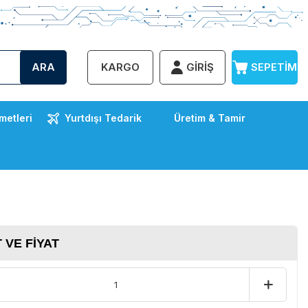
ARA
KARGO
GIRIŞ
SEPETIM
metleri
Yurtdışı Tedarik
Üretim & Tamir
 VE FIYAT