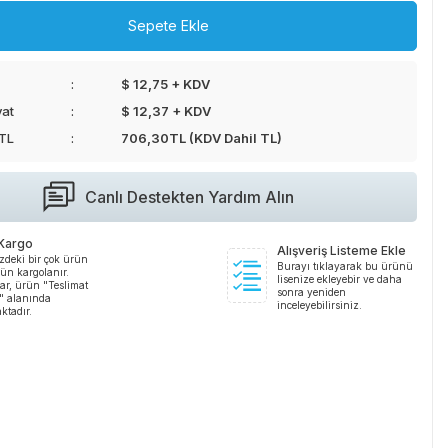
Sepete Ekle
$ 12,75 + KDV
yat
$ 12,37 + KDV
 TL
706,30
TL (KDV Dahil TL)
Canlı Destekten Yardım Alın
 Kargo
Alışveriş Listeme Ekle
zdeki bir çok ürün
Burayı tıklayarak bu ürünü
ün kargolanır.
lisenize ekleyebir ve daha
ar, ürün "Teslimat
sonra yeniden
i" alanında
inceleyebilirsiniz.
ktadır.