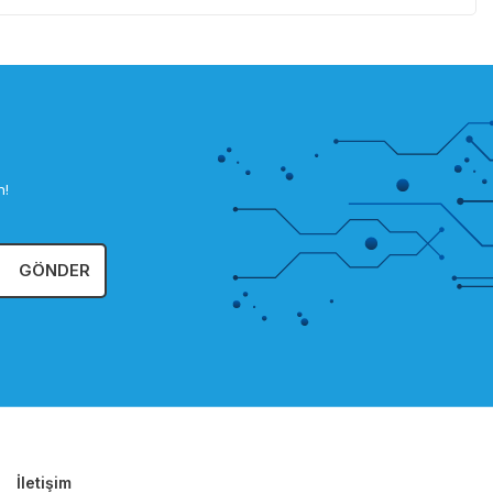
n!
GÖNDER
İletişim