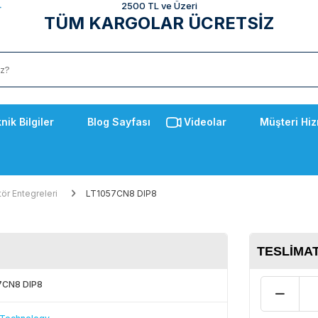
2500 TL ve Üzeri
TÜM KARGOLAR ÜCRETSİZ
nik Bilgiler
Blog Sayfası
Videolar
Müşteri Hiz
tör Entegreleri
LT1057CN8 DIP8
TESLIMAT
7CN8 DIP8