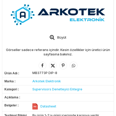
Büyüt
Görseller sadece referans içindir. Kesin özellikler için üretici ürün
sayfasına bakınız.
MB3773P DIP-8
Ürün Adı
Arkotek Elektronik
Marka
Supervisors Denetleyici Entegre
Kategori
Açıklama
Belgeler
Datasheet
Bu ürün 1-2 iş günü içerisnde kargoya verilir.
Teslimat Bilgisi