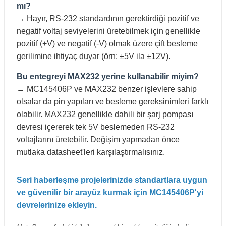
mı?
→ Hayır, RS-232 standardının gerektirdiği pozitif ve
negatif voltaj seviyelerini üretebilmek için genellikle
pozitif (+V) ve negatif (-V) olmak üzere çift besleme
gerilimine ihtiyaç duyar (örn: ±5V ila ±12V).
Bu entegreyi MAX232 yerine kullanabilir miyim?
→ MC145406P ve MAX232 benzer işlevlere sahip
olsalar da pin yapıları ve besleme gereksinimleri farklı
olabilir. MAX232 genellikle dahili bir şarj pompası
devresi içererek tek 5V beslemeden RS-232
voltajlarını üretebilir. Değişim yapmadan önce
mutlaka datasheet'leri karşılaştırmalısınız.
Seri haberleşme projelerinizde standartlara uygun
ve güvenilir bir arayüz kurmak için MC145406P'yi
devrelerinize ekleyin.