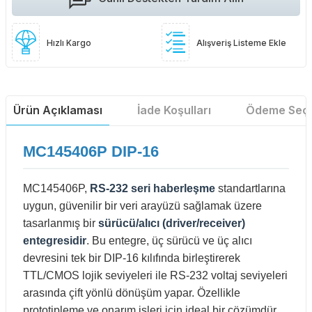
Hızlı Kargo
Alışveriş Listeme Ekle
Ürün Açıklaması
İade Koşulları
Ödeme Seçe
MC145406P DIP-16
MC145406P,
RS-232 seri haberleşme
standartlarına
uygun, güvenilir bir veri arayüzü sağlamak üzere
tasarlanmış bir
sürücü/alıcı (driver/receiver)
entegresidir
. Bu entegre, üç sürücü ve üç alıcı
devresini tek bir DIP-16 kılıfında birleştirerek
TTL/CMOS lojik seviyeleri ile RS-232 voltaj seviyeleri
arasında çift yönlü dönüşüm yapar. Özellikle
prototipleme ve onarım işleri için ideal bir çözümdür.