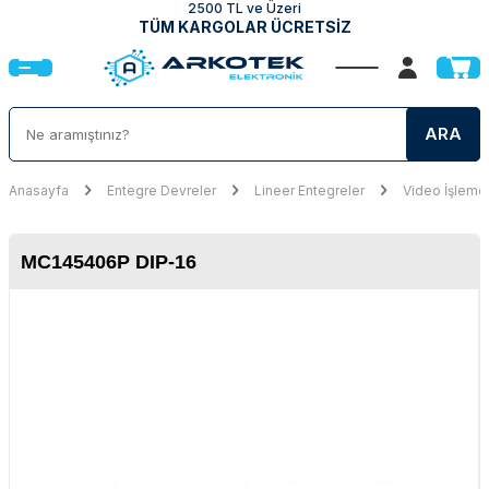
2500 TL ve Üzeri
TÜM KARGOLAR ÜCRETSİZ
ARA
Anasayfa
Entegre Devreler
Lineer Entegreler
Video İşleme 
MC145406P DIP-16