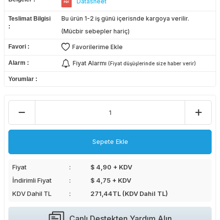
Datasheet
Bu ürün 1-2 iş günü içerisnde kargoya verilir.
Teslimat Bilgisi
(Mücbir sebepler hariç)
Favori
Favorilerime Ekle
Alarm
Fiyat Alarmı
(Fiyat düşüşlerinde size haber verir)
Yorumlar
Sepete Ekle
Fiyat
$ 4,90 + KDV
İndirimli Fiyat
$ 4,75 + KDV
KDV Dahil TL
271,44
TL (KDV Dahil TL)
Canlı Destekten Yardım Alın