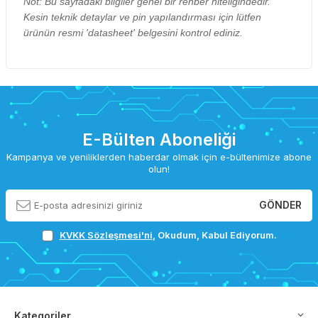
Not: Bu sayfadaki bilgiler genel bir rehber niteliğindedir.
Kesin teknik detaylar ve pin yapılandırması için lütfen
ürünün resmi 'datasheet' belgesini kontrol ediniz.
E-Bülten Aboneliği
Kampanya ve yeniliklerden haberdar olmak için e-bültenimize abone
olun!
GÖNDER
KVKK Sözleşmesi'ni
, Okudum, Kabul Ediyorum.
Kategoriler