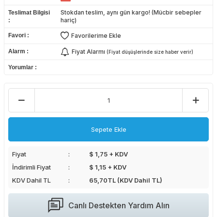
Stokdan teslim, aynı gün kargo! (Mücbir sebepler
Teslimat Bilgisi
hariç)
Favori
Favorilerime Ekle
Alarm
Fiyat Alarmı
(Fiyat düşüşlerinde size haber verir)
Yorumlar
Sepete Ekle
Fiyat
$ 1,75 + KDV
İndirimli Fiyat
$ 1,15 + KDV
KDV Dahil TL
65,70
TL (KDV Dahil TL)
Canlı Destekten Yardım Alın