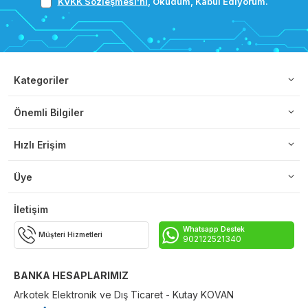
KVKK Sözleşmesi'ni
, Okudum, Kabul Ediyorum.
Kategoriler
Önemli Bilgiler
Hızlı Erişim
Üye
İletişim
Whatsapp Destek
Müşteri Hizmetleri
902122521340
BANKA HESAPLARIMIZ
Arkotek Elektronik ve Dış Ticaret - Kutay KOVAN