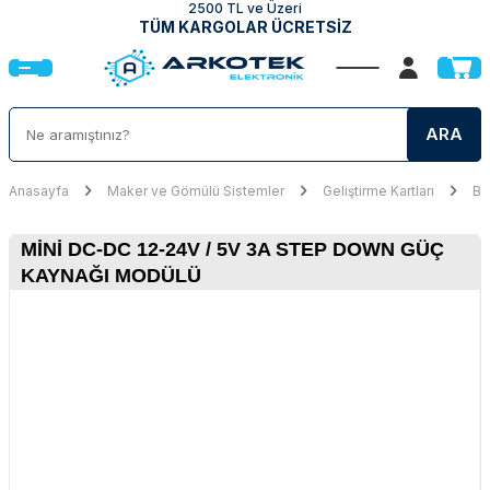
2500 TL ve Üzeri
TÜM KARGOLAR ÜCRETSİZ
ARA
Anasayfa
Maker ve Gömülü Sistemler
Geliştirme Kartları
Br
MINI DC-DC 12-24V / 5V 3A STEP DOWN GÜÇ
KAYNAĞI MODÜLÜ