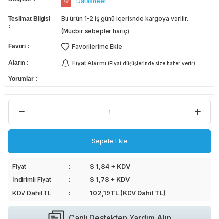
Datasheet
Bu ürün 1-2 iş günü içerisnde kargoya verilir.
Teslimat Bilgisi
(Mücbir sebepler hariç)
Favori
Favorilerime Ekle
Alarm
Fiyat Alarmı
(Fiyat düşüşlerinde size haber verir)
Yorumlar
Sepete Ekle
Fiyat
$ 1,84 + KDV
İndirimli Fiyat
$ 1,78 + KDV
KDV Dahil TL
102,19
TL (KDV Dahil TL)
Canlı Destekten Yardım Alın