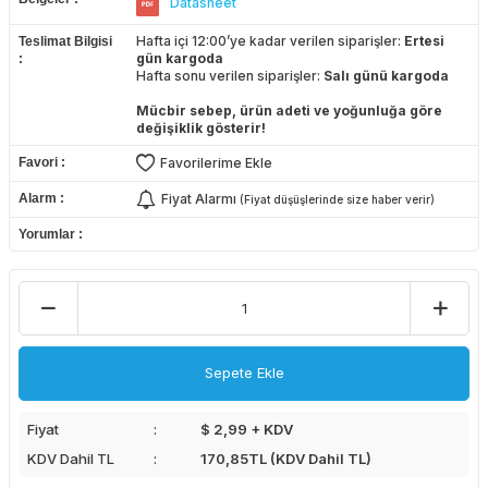
Datasheet
Hafta içi 12:00’ye kadar verilen siparişler:
Ertesi
Teslimat Bilgisi
gün kargoda
Hafta sonu verilen siparişler:
Salı günü kargoda
Mücbir sebep, ürün adeti ve yoğunluğa göre
değişiklik gösterir!
Favori
Favorilerime Ekle
Alarm
Fiyat Alarmı
(Fiyat düşüşlerinde size haber verir)
Yorumlar
Sepete Ekle
Fiyat
$ 2,99 + KDV
KDV Dahil TL
170,85
TL (KDV Dahil TL)