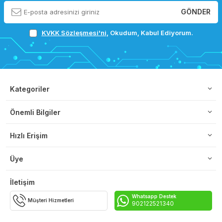
GÖNDER
KVKK Sözleşmesi'ni
, Okudum, Kabul Ediyorum.
Kategoriler
Önemli Bilgiler
Hızlı Erişim
Üye
İletişim
Whatsapp Destek
Müşteri Hizmetleri
902122521340