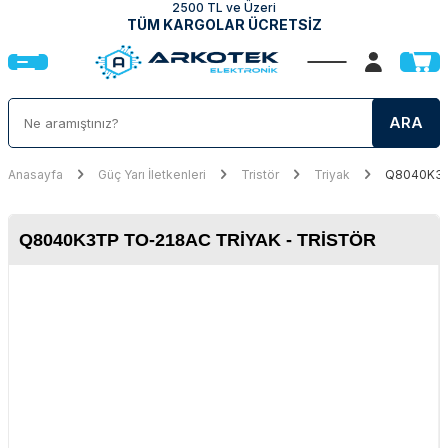
2500 TL ve Üzeri
TÜM KARGOLAR ÜCRETSİZ
ARA
Anasayfa
Güç Yarı İletkenleri
Tristör
Triyak
Q8040K3TP
Q8040K3TP TO-218AC TRIYAK - TRISTÖR