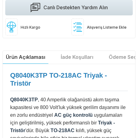
Canlı Destekten Yardım Alın
Hızlı Kargo
Alışveriş Listeme Ekle
Ürün Açıklaması
İade Koşulları
Ödeme Seçe
Q8040K3TP TO-218AC Triyak -
Tristör
Q8040K3TP
, 40 Amperlik olağanüstü akım taşıma
kapasitesi ve 800 Volt'luk yüksek gerilim dayanımı ile
en zorlu endüstriyel
AC güç kontrolü
uygulamaları
için geliştirilmiş, yüksek performanslı bir
Triyak -
Tristör
'dür. Büyük
TO-218AC
kılıfı, yüksek güç