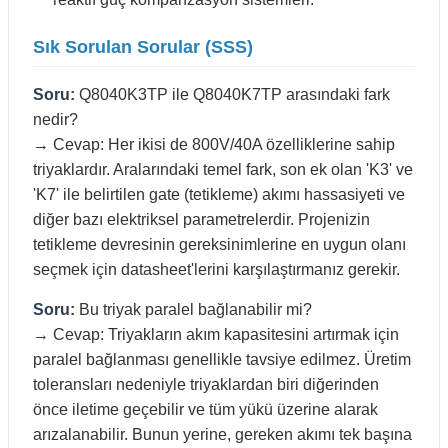
Sık Sorulan Sorular (SSS)
Soru:
Q8040K3TP ile Q8040K7TP arasındaki fark
nedir?
→ Cevap: Her ikisi de 800V/40A özelliklerine sahip
triyaklardır. Aralarındaki temel fark, son ek olan 'K3' ve
'K7' ile belirtilen gate (tetikleme) akımı hassasiyeti ve
diğer bazı elektriksel parametrelerdir. Projenizin
tetikleme devresinin gereksinimlerine en uygun olanı
seçmek için datasheet'lerini karşılaştırmanız gerekir.
Soru:
Bu triyak paralel bağlanabilir mi?
→ Cevap: Triyakların akım kapasitesini artırmak için
paralel bağlanması genellikle tavsiye edilmez. Üretim
toleransları nedeniyle triyaklardan biri diğerinden
önce iletime geçebilir ve tüm yükü üzerine alarak
arızalanabilir. Bunun yerine, gereken akımı tek başına